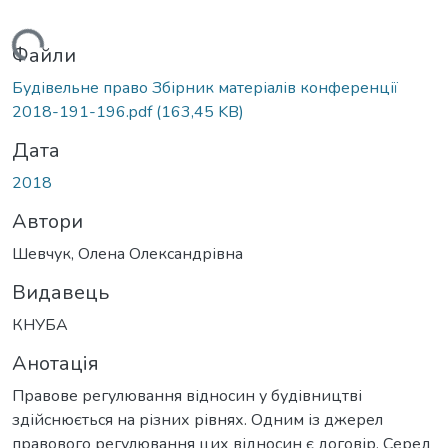
ажиться...
Файли
Будівельне право Збірник матеріалів конференції
2018-191-196.pdf
(163,45 KB)
Дата
2018
Автори
Шевчук, Олена Олександрівна
Видавець
КНУБА
Анотація
Правове регулювання відносин у будівництві
здійснюється на різних рівнях. Одним із джерел
правового регулювання цих відносин є договір. Серед