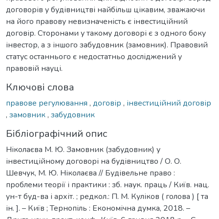
договорів у будівництві найбільш цікавим, зважаючи
на його правову невизначеність є інвестиційний
договір. Сторонами у такому договорі є з одного боку
інвестор, а з іншого забудовник (замовник). Правовий
статус останнього є недостатньо досліджений у
правовій науці.
Ключові слова
правове регулювання
,
договір
,
інвестиційний договір
,
замовник
,
забудовник
Бібліографічний опис
Ніколаєва М. Ю. Замовник (забудовник) у
інвестиційному договорі на будівництво / О. О.
Шевчук, М. Ю. Ніколаєва // Будівельне право :
проблеми теорії і практики : зб. наук. праць / Київ. нац.
ун-т буд-ва і архіт. ; редкол.: П. М. Куліков ( голова ) [ та
ін. ]. – Київ ; Тернопіль : Економічна думка, 2018. –