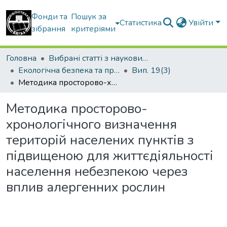
Фонди та
Пошук за
Статистика
Увійти
зібрання
критеріями
Головна
Вибрані статті з наукових збірників КНУБА
Екологічна безпека та природокористування
Вип. 19(3)
Методика просторово-хронологічного визначення територій населених пунктів з підвищеною для життєдіяльності населення небезпекою через вплив алергенних рослин
Методика просторово-
хронологічного визначення
територій населених пунктів з
підвищеною для життєдіяльності
населення небезпекою через
вплив алергенних рослин