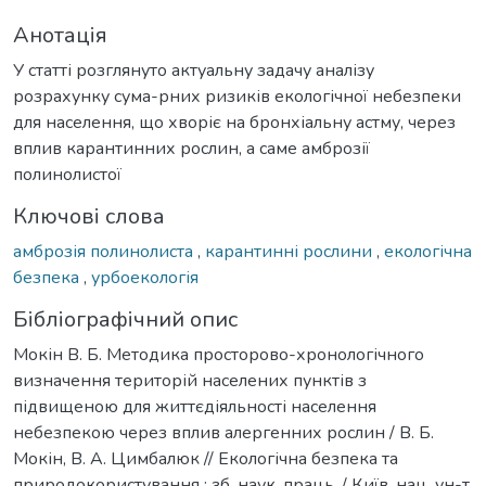
Анотація
У статті розглянуто актуальну задачу аналізу
розрахунку сума-рних ризиків екологічної небезпеки
для населення, що хворіє на бронхіальну астму, через
вплив карантинних рослин, а саме амброзії
полинолистої
Ключові слова
амброзія полинолиста
,
карантинні рослини
,
екологічна
безпека
,
урбоекологія
Бібліографічний опис
Мокін В. Б. Методика просторово-хронологічного
визначення територій населених пунктів з
підвищеною для життєдіяльності населення
небезпекою через вплив алергенних рослин / В. Б.
Мокін, В. А. Цимбалюк // Екологічна безпека та
природокористування : зб. наук. праць. / Київ. нац. ун-т