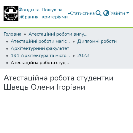
Фонди та
Пошук за
Статистика
Увійти
зібрання
критеріями
Головна
Атестаційні роботи випускників
Атестаційні роботи магістрів
Дипломні роботи
Архітектурний факультет
191 Архітектура та містобудування. Містобудування. Архітектурно-містобудівне проектування
2023
Атестаційна робота студентки Швець Олени Ігорівни
Атестаційна робота студентки
Швець Олени Ігорівни