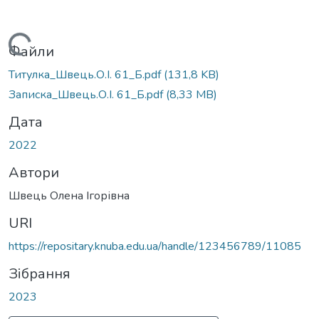
Вантажиться...
Файли
Титулка_Швець.О.І. 61_Б.pdf
(131,8 KB)
Записка_Швець.О.І. 61_Б.pdf
(8,33 MB)
Дата
2022
Автори
Швець Олена Ігорівна
URI
https://repositary.knuba.edu.ua/handle/123456789/11085
Зібрання
2023