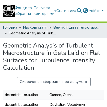
Фонди та
Пошук за
Статистика
Увійти
зібрання
критеріями
Головна
Наукові статті
Вентиляція та теплогазопостачання
Geometric Analysis of Turbulent Macrostructure in Gets Laid on Flat Surfaces for Turbulence Intensity Calculation
Geometric Analysis of Turbulent
Macrostructure in Gets Laid on Flat
Surfaces for Turbulence Intensity
Calculation
Скорочена інформація про документ
dc.contributor.author
Gumen, Olena
dc.contributor.author
Dovhaliuk, Volodymyr