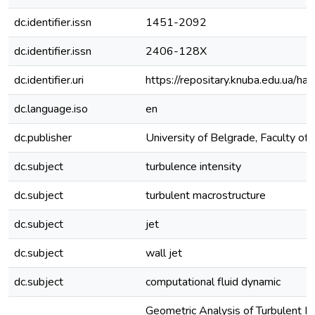
dc.identifier.issn
1451-2092
dc.identifier.issn
2406-128X
dc.identifier.uri
https://repositary.knuba.edu.ua
dc.language.iso
en
dc.publisher
University of Belgrade, Faculty of
dc.subject
turbulence intensity
dc.subject
turbulent macrostructure
dc.subject
jet
dc.subject
wall jet
dc.subject
computational fluid dynamic
Geometric Analysis of Turbulent M