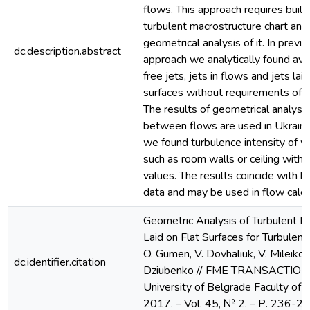
flows. This approach requires buildi
turbulent macrostructure chart and
geometrical analysis of it. In previ
dc.description.abstract
approach we analytically found ave
free jets, jets in flows and jets lai
surfaces without requirements of 
The results of geometrical analysis
between flows are used in Ukrainia
we found turbulence intensity of wa
such as room walls or ceiling with
values. The results coincide with 
data and may be used in flow calcu
Geometric Analysis of Turbulent Ma
Laid on Flat Surfaces for Turbulence
O. Gumen, V. Dovhaliuk, V. Mileikov
dc.identifier.citation
Dziubenko // FME TRANSACTIONS.
University of Belgrade Faculty of 
2017. – Vol. 45, № 2. – Р. 236-242. 