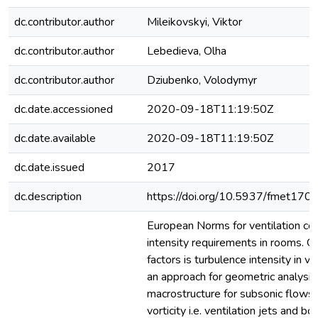
dc.contributor.author
Mileikovskyi, Viktor
dc.contributor.author
Lebedieva, Olha
dc.contributor.author
Dziubenko, Volodymyr
dc.date.accessioned
2020-09-18T11:19:50Z
dc.date.available
2020-09-18T11:19:50Z
dc.date.issued
2017
dc.description
https://doi.org/10.5937/fmet17
European Norms for ventilation con
intensity requirements in rooms. O
factors is turbulence intensity in v
an approach for geometric analysis
macrostructure for subsonic flows 
vorticity i.e. ventilation jets and 