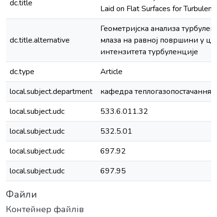
dc.title
Laid on Flat Surfaces for Turbulenc
Геометријска анализа турбулен
dc.title.alternative
млаза на равној површини у ц
интензитета турбуленције
dc.type
Article
local.subject.department
кафедра теплогазопостачання і 
local.subject.udc
533.6.011.32
local.subject.udc
532.5.01
local.subject.udc
697.92
local.subject.udc
697.95
Файли
Контейнер файлів