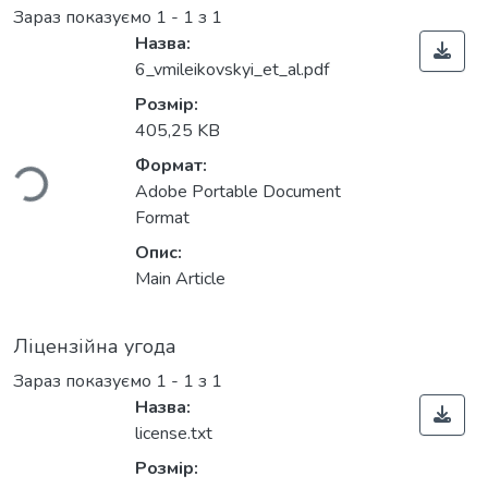
Зараз показуємо
1 - 1 з 1
Назва:
6_vmileikovskyi_et_al.pdf
антажиться...
Розмір:
405,25 KB
Формат:
Adobe Portable Document
Format
Опис:
Main Article
Ліцензійна угода
Зараз показуємо
1 - 1 з 1
Назва:
license.txt
Розмір: