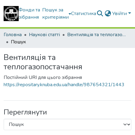
Фонди та
Пошук за
Статистика
Увійти
зібрання
критеріями
Головна
Наукові статті
Вентиляція та теплогазопостачання
Пошук
Вентиляція та
теплогазопостачання
Постійний URI для цього зібрання
https://repositary.knuba.edu.ua/handle/987654321/1443
Переглянути