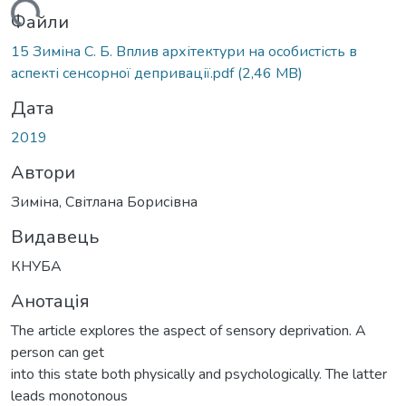
житься...
Файли
15 Зиміна С. Б. Вплив архітектури на особистість в
аспекті сенсорної депривації.pdf
(2,46 MB)
Дата
2019
Автори
Зиміна, Світлана Борисівна
Видавець
КНУБА
Анотація
The article explores the aspect of sensory deprivation. A
person can get
into this state both physically and psychologically. The latter
leads monotonous