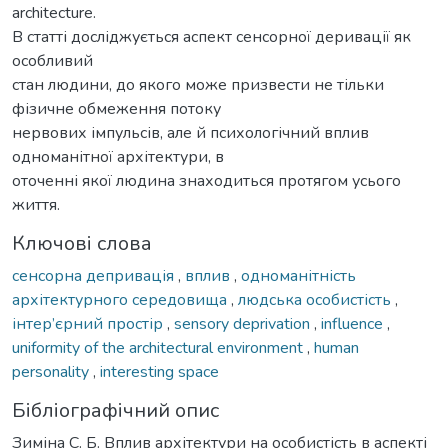
architecture.
В статті досліджується аспект сенсорної деривації як
особливий
стан людини, до якого може призвести не тільки
фізичне обмеження потоку
нервових імпульсів, але й психологічний вплив
одноманітної архітектури, в
оточенні якої людина знаходиться протягом усього
життя.
Ключові слова
сенсорна депривація
,
вплив
,
одноманітність
архітектурного середовища
,
людська особистість
,
інтер’єрний простір
,
sensory deprivation
,
influence
,
uniformity of the architectural environment
,
human
personality
,
interesting space
Бібліографічний опис
Зиміна С. Б. Вплив архітектури на особистість в аспекті