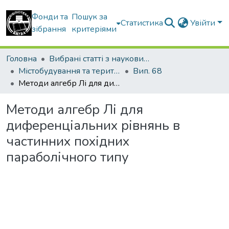
Фонди та
Пошук за
Статистика
Увійти
зібрання
критеріями
Головна
Вибрані статті з наукових збірників КНУБА
Містобудування та територіальне планування
Вип. 68
Методи алгебр Лі для диференціальних рівнянь в частинних похідних параболічного типу
Методи алгебр Лі для
диференціальних рівнянь в
частинних похідних
параболічного типу