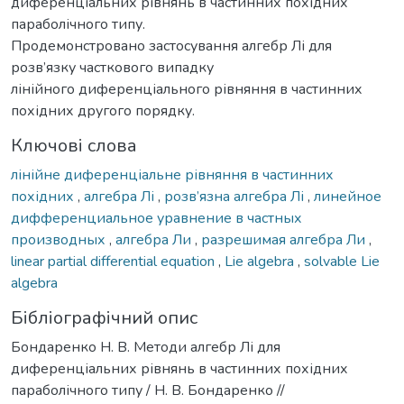
диференціальних рівнянь в частинних похідних
параболічного типу.
Продемонстровано застосування алгебр Лі для
розв’язку часткового випадку
лінійного диференціального рівняння в частинних
похідних другого порядку.
Ключові слова
лінійне диференціальне рівняння в частинних
похідних
,
алгебра Лі
,
розв’язна алгебра Лі
,
линейное
дифференциальное уравнение в частных
производных
,
алгебра Ли
,
разрешимая алгебра Ли
,
linear partial differential equation
,
Lie algebra
,
solvable Lie
algebra
Бібліографічний опис
Бондаренко Н. В. Методи алгебр Лі для
диференціальних рівнянь в частинних похідних
параболічного типу / Н. В. Бондаренко //