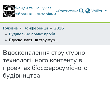
Фонди та
Пошук за
Статистика
Увійти
зібрання
критеріями
Головна
Конференції
2018
Будівельне право: проблеми теорії і практики
Вдосконалення структурно-технологічного контенту в проектах біосферосумісного будівництва
Вдосконалення структурно-
технологічного контенту в
проектах біосферосумісного
будівництва