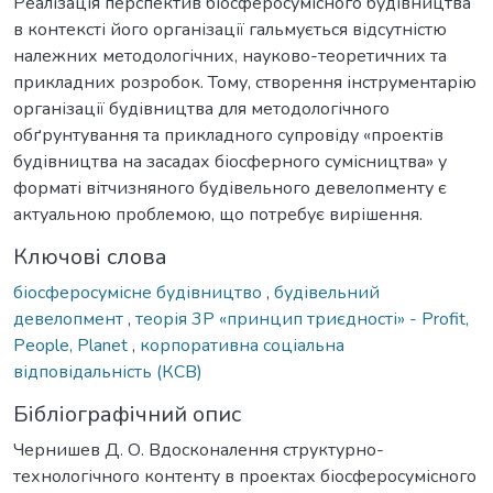
Реалізація перспектив біосферосумісного будівництва
в контексті його організації гальмується відсутністю
належних методологічних, науково-теоретичних та
прикладних розробок. Тому, створення інструментарію
організації будівництва для методологічного
обґрунтування та прикладного супровіду «проектів
будівництва на засадах біосферного сумісництва» у
форматі вітчизняного будівельного девелопменту є
актуальною проблемою, що потребує вирішення.
Ключові слова
біосферосумісне будівництво
,
будівельний
девелопмент
,
теорія 3P «принцип триєдності» - Profit,
People, Planet
,
корпоративна соціальна
відповідальність (КСВ)
Бібліографічний опис
Чернишев Д. О. Вдосконалення структурно-
технологічного контенту в проектах біосферосумісного