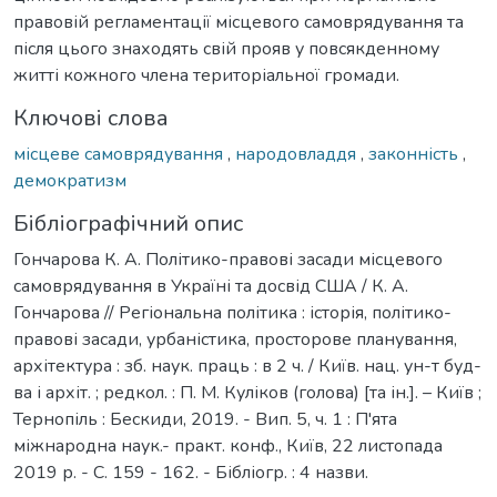
правовій регламентації місцевого самоврядування та
після цього знаходять свій прояв у повсякденному
житті кожного члена територіальної громади.
Ключові слова
місцеве самоврядування
,
народовладдя
,
законність
,
демократизм
Бібліографічний опис
Гончарова К. А. Політико-правові засади місцевого
самоврядування в Україні та досвід США / К. А.
Гончарова // Регіональна політика : історія, політико-
правові засади, урбаністика, просторове планування,
архітектура : зб. наук. праць : в 2 ч. / Київ. нац. ун-т буд-
ва і архіт. ; редкол. : П. М. Куліков (голова) [та ін.]. – Київ ;
Тернопіль : Бескиди, 2019. - Вип. 5, ч. 1 : П'ята
міжнародна наук.- практ. конф., Київ, 22 листопада
2019 р. - С. 159 - 162. - Бібліогр. : 4 назви.