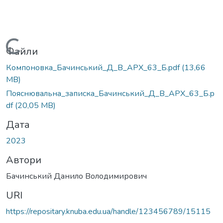
Вантажиться...
Файли
Компоновка_Бачинський_Д_В_АРХ_63_Б.pdf
(13,66
MB)
Пояснювальна_записка_Бачинський_Д_В_АРХ_63_Б.p
df
(20,05 MB)
Дата
2023
Автори
Бачинський Данило Володимирович
URI
https://repositary.knuba.edu.ua/handle/123456789/15115