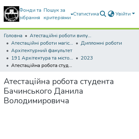
Фонди та
Пошук за
Статистика
Увійти
зібрання
критеріями
Головна
Атестаційні роботи випускників
Атестаційні роботи магістрів
Дипломні роботи
Архітектурний факультет
191 Архітектура та містобудування. Архітектура будівель і споруд
2023
Атестаційна робота студента Бачинського Данила Володимировича
Атестаційна робота студента
Бачинського Данила
Володимировича