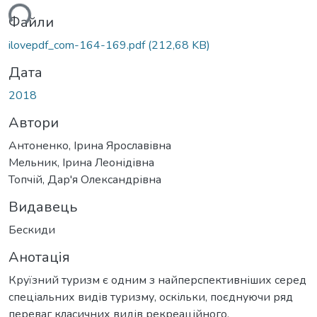
ься...
Файли
ilovepdf_com-164-169.pdf
(212,68 KB)
Дата
2018
Автори
Антоненко, Ірина Ярославівна
Мельник, Ірина Леонідівна
Топчій, Дар'я Олександрівна
Видавець
Бескиди
Анотація
Круїзний туризм є одним з найперспективніших серед
спеціальних видів туризму, оскільки, поєднуючи ряд
переваг класичних видів рекреаційного,