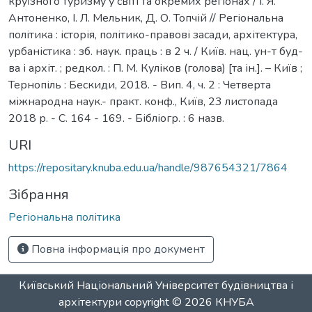
круїзного туризму у світі та окремих регіонах / І. Я.
Антоненко, І. Л. Мельник, Д. О. Топчій // Регіональна
політика : історія, політико-правові засади, архітектура,
урбаністика : зб. наук. праць : в 2 ч. / Київ. нац. ун-т буд-
ва і архіт. ; редкол. : П. М. Куліков (голова) [та ін.]. – Київ ;
Тернопіль : Бескиди, 2018. - Вип. 4, ч. 2 : Четверта
міжнародна наук.- практ. конф., Київ, 23 листопада
2018 р. - С. 164 - 169. - Бібліогр. : 6 назв.
URI
https://repositary.knuba.edu.ua/handle/987654321/7864
Зібрання
Регіональна політика
Повна інформація про документ
Київський Національний Університет будівництва і
архітектури
copyright © 2026
КНУБА