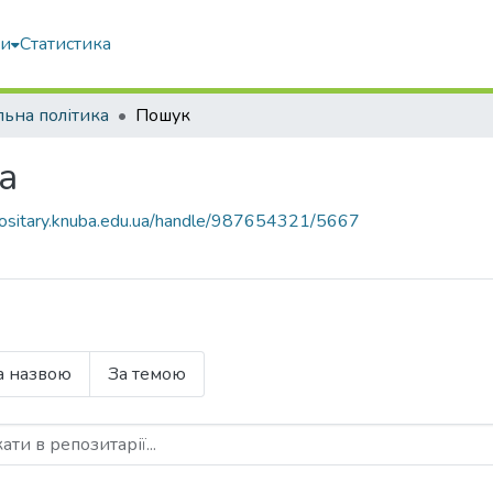
ми
Статистика
льна політика
Пошук
а
epositary.knuba.edu.ua/handle/987654321/5667
а назвою
За темою