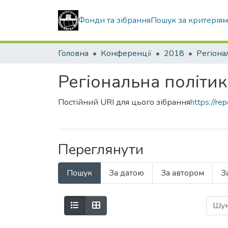
Фонди та зібрання
Пошук за критерія
Головна
Конференції
2018
Регіона
Регіональна політик
Постійний URI для цього зібрання
https://r
Переглянути
Пошук
За датою
За автором
З