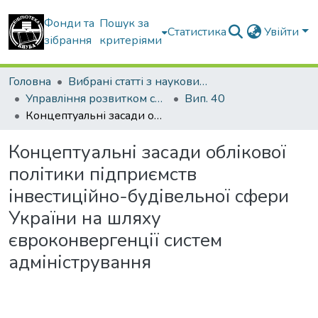
Фонди та
Пошук за
Статистика
Увійти
зібрання
критеріями
Головна
Вибрані статті з наукових збірників КНУБА
Управління розвитком складних систем
Вип. 40
Концептуальні засади облікової політики підприємств інвестиційно-будівельної сфери України на шляху євроконвергенції систем адміністрування
Концептуальні засади облікової
політики підприємств
інвестиційно-будівельної сфери
України на шляху
євроконвергенції систем
адміністрування