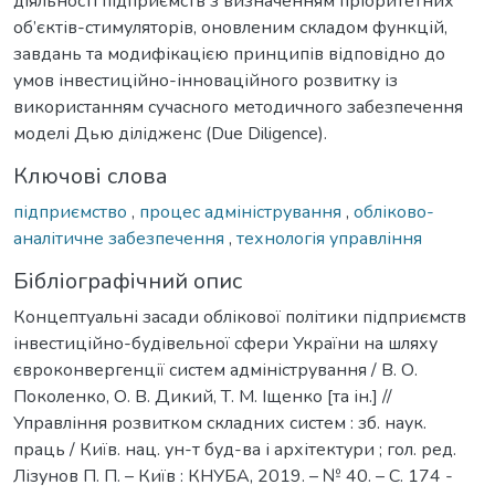
діяльності підприємств з визначенням пріоритетних
об’єктів-стимуляторів, оновленим складом функцій,
завдань та модифікацією принципів відповідно до
умов інвестиційно-інноваційного розвитку із
використанням сучасного методичного забезпечення
моделі Дью ділідженс (Due Diligence).
Ключові слова
підприємство
,
процес адміністрування
,
обліково-
аналітичне забезпечення
,
технологія управління
Бібліографічний опис
Концептуальні засади облікової політики підприємств
інвестиційно-будівельної сфери України на шляху
євроконвергенції систем адміністрування / В. О.
Поколенко, О. В. Дикий, Т. М. Іщенко [та ін.] //
Управління розвитком складних систем : зб. наук.
праць / Київ. нац. ун-т буд-ва і архітектури ; гол. ред.
Лізунов П. П. – Київ : КНУБА, 2019. – № 40. – С. 174 -