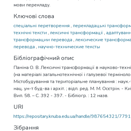
мови перекладу.
Ключові слова
спеціальні перетворення
,
перекладацькі трансформ
технічні тексти
,
лексичні трансформації
,
адаптуван
трансформации перевода
,
лексические трансфор
перевода
,
научно-технические тексты
Бібліографічний опис
Паніна О. В. Лексичні трансформації в науково-техн
(на матеріалі загальнотехнічної і галузевої термінології
Містобудування та територіальне планування : наук.-те
нац. ун-т буд-ва і архіт. ; відп. ред. М. М. Осєтрін. - К
Вип. 58. – С. 392 - 397. - Бібліогр. : 12 назв.
URI
https://repositary.knuba.edu.ua/handle/987654321/7791
Зібрання