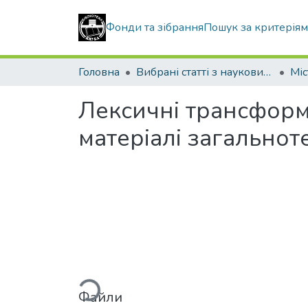
Фонди та зібрання
Пошук за критерія
Головна
Вибрані статті з наукових збірників КНУБА
Лексичні трансформа
матеріалі загальноте
Вантажиться...
Файли