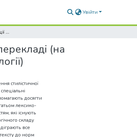
Увійти
Лексичні трансформації в науково-технічному перекладі (на матеріалі загальнотехнічної і галузевої термінології)
перекладі (на
огії)
ння стилістичної
 спеціальні
помагають досягти
гатьом лексико-
ям, які існують
гічного складу
ідіграють все
тексту до норм