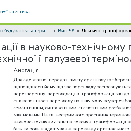
ми
Статистика
Містобудування та територіальне планування
Вип. 58
ції в науково-технічному 
хнічної і галузевої термінол
Анотація
Для адекватної передачі змісту оригіналу та збереже
відповідності йому під час перекладу застосовуються
перетворення, перекладацькі трансформації, які до
еквівалентності перекладу на іншу мову всупереч ба
семантичним, синтаксичним, стилістичним розбіжност
між мовами. На тлі нестримного зростання терміноло
науково-технічних текстів лексичні трансформації в
більшу роль в адаптуванні перекладу оригінального 