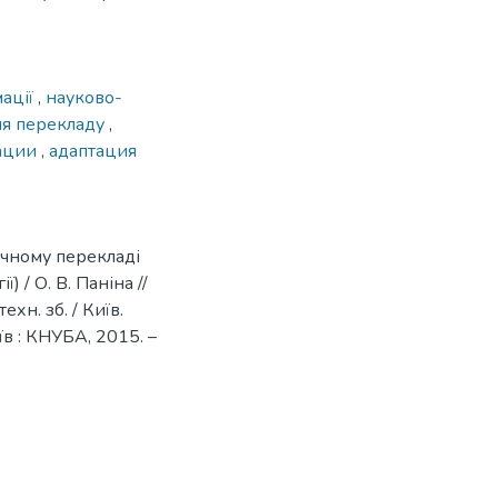
ації
,
науково-
ня перекладу
,
мации
,
адаптация
ічному перекладі
) / О. В. Паніна //
хн. зб. / Київ.
иїв : КНУБА, 2015. –