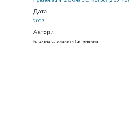
Презентація_Блохіна Є.Є._41а.pdf
(2,89 MB)
Дата
2023
Автори
Блохіна Єлизавета Євгеніївна