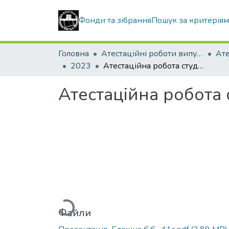
Фонди та зібрання
Пошук за критерія
Головна
Атестаційні роботи випускників
2023
Атестаційна робота студентки Блохіної Єлизавети Євгеніївни
Атестаційна робота 
Вантажиться...
Файли