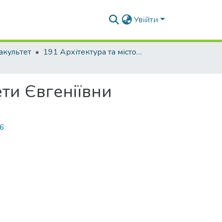
Увійти
акультет
191 Архітектура та містобудування
ети Євгеніївни
46