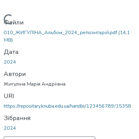
Вантажиться...
Файли
010_ЖИГУЛІНА_Альбом_2024_репозитарій.pdf
(14,1
MB)
Дата
2024
Автори
Жигуліна Марія Андріївна
URI
https://repositary.knuba.edu.ua/handle/123456789/15358
Зібрання
2024