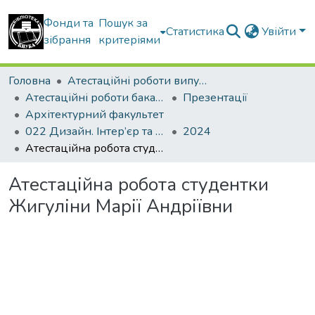
Фонди та
Пошук за
Статистика
Увійти
зібрання
критеріями
Головна
Атестаційні роботи випускників
Атестаційні роботи бакалаврів
Презентації
Архітектурний факультет
022 Дизайн. Інтер’єр та обладнання
2024
Атестаційна робота студентки Жигуліни Марії Андріївни
Атестаційна робота студентки
Жигуліни Марії Андріївни