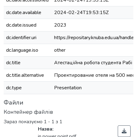
dc.date.accessioned
2024-02-24T19:53:15Z
dc.date.available
2024-02-24T19:53:15Z
dc.date.issued
2023
dc.identifier.uri
https://repositary.knuba.edu.ua/han
dc.language.iso
other
dc.title
Атестаційна робота студента Рабі 
dc.title.alternative
Проектирование отеля на 500 мест
dc.type
Presentation
Файли
Контейнер файлів
Зараз показуємо
1 - 1 з 1
Назва:
in power point.pdf