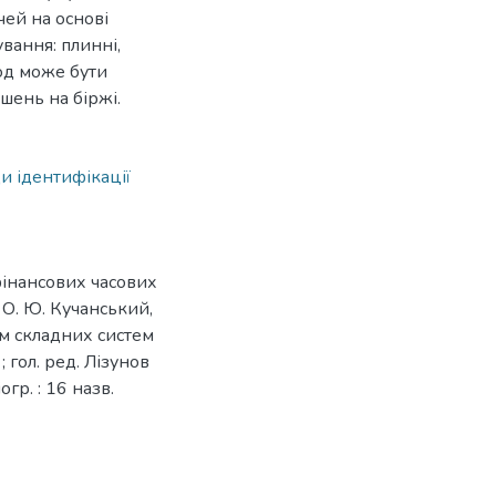
чей на основі
вання: плинні,
тод може бути
шень на біржі.
и ідентифікації
фінансових часових
 О. Ю. Кучанський,
ом складних систем
 ; гол. ред. Лізунов
огр. : 16 назв.