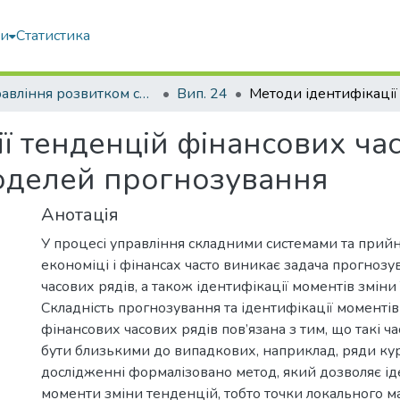
ми
Статистика
Управління розвитком складних систем
Вип. 24
ї тенденцій фінансових ча
оделей прогнозування
Анотація
У процесі управління складними системами та прийн
економіці і фінансах часто виникає задача прогноз
часових рядів, а також ідентифікації моментів зміни 
Складність прогнозування та ідентифікації моменті
фінансових часових рядів пов’язана з тим, що такі ч
бути близькими до випадкових, наприклад, ряди кур
дослідженні формалізовано метод, який дозволяє і
моменти зміни тенденцій, тобто точки локального м