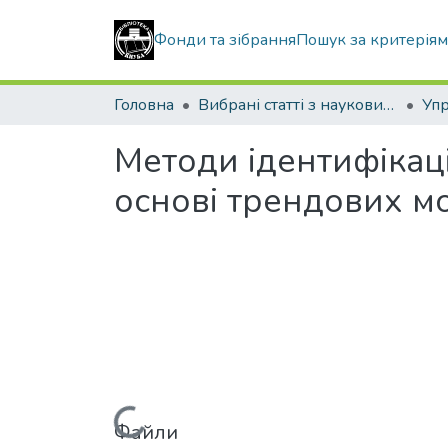
Фонди та зібрання
Пошук за критерія
Головна
Вибрані статті з наукових збірників КНУБА
Методи ідентифікаці
основі трендових м
Файли