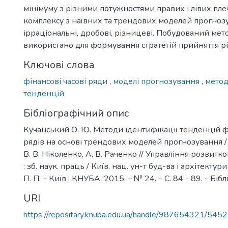
мінімуму з різними потужностями правих і лівих пле
комплексу з наївних та трендових моделей прогнозу
ірраціональні, дробові, різницеві. Побудований ме
використано для формування стратегій прийняття рі
Ключові слова
фінансові часові ряди
,
моделі прогнозування
,
метод
тенденцій
Бібліографічний опис
Кучанський О. Ю. Методи ідентифікації тенденцій 
рядів на основі трендових моделей прогнозування /
В. В. Ніколенко, А. В. Раченко // Управління розвитк
: зб. наук. праць / Київ. нац. ун-т буд-ва і архітектури
П. П. – Київ : КНУБА, 2015. – № 24. – С. 84 - 89. - Біблі
URI
https://repositary.knuba.edu.ua/handle/987654321/5452