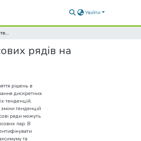
Увійти
Методи ідентифікації тенденцій фінансових часових рядів на основі трендових моделей прогнозування
сових рядів на
яття рішень в
ування дискретних
їх тенденцій.
в зміни тенденцій
асові ряди можуть
сових пар. В
дентифікувати
аксимуму та