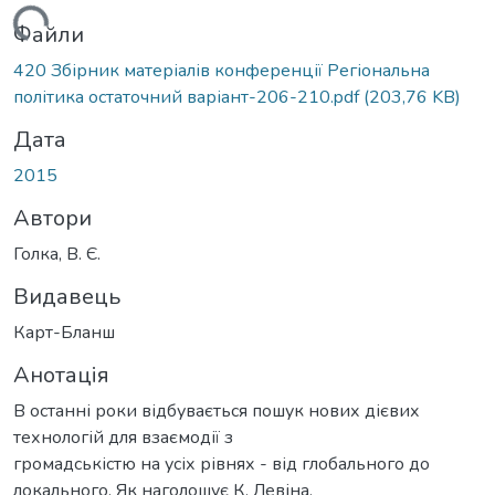
житься...
Файли
420 Збірник матеріалів конференції Регіональна
політика остаточний варіант-206-210.pdf
(203,76 KB)
Дата
2015
Автори
Голка, В. Є.
Видавець
Карт-Бланш
Анотація
В останні роки відбувається пошук нових дієвих
технологій для взаємодії з
громадськістю на усіх рівнях - від глобального до
локального. Як наголошує К. Левіна,