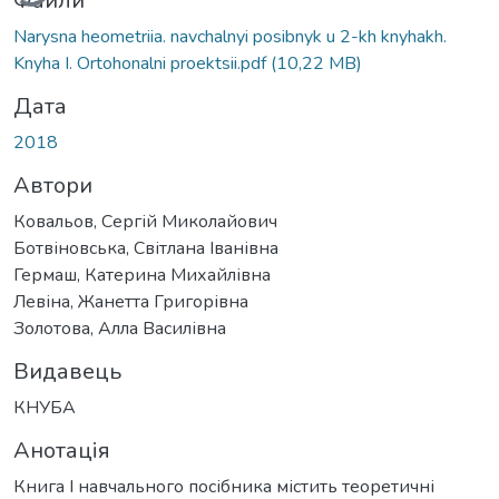
Файли
Narysna heometriia. navchalnyi posibnyk u 2-kh knyhakh.
Knyha I. Ortohonalni proektsii.pdf
(10,22 MB)
Дата
2018
Автори
Ковальов, Сергій Миколайович
Ботвіновська, Світлана Іванівна
Гермаш, Катерина Михайлівна
Левіна, Жанетта Григорівна
Золотова, Алла Василівна
Видавець
КНУБА
Анотація
Книга І навчального посібника містить теоретичні