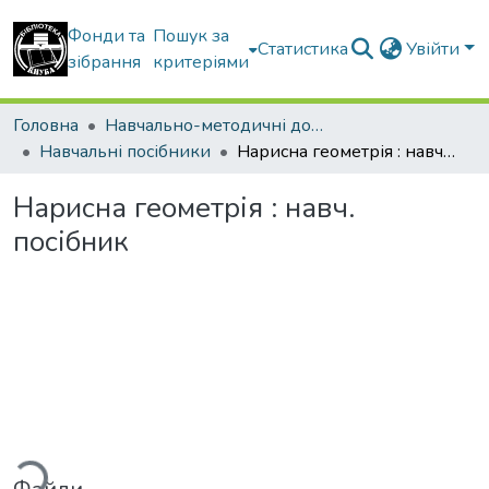
Фонди та
Пошук за
Статистика
Увійти
зібрання
критеріями
Головна
Навчально-методичні документи
Навчальні посібники
Нарисна геометрія : навч. посібник
Нарисна геометрія : навч.
посібник
иться...