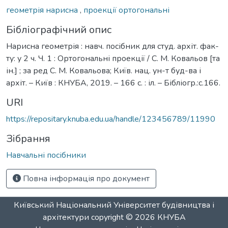
геометрія нарисна
,
проекції ортогональні
Бібліографічний опис
Нарисна геометрія : навч. посібник для студ. архіт. фак-
ту: у 2 ч. Ч. 1 : Ортогональні проекції / С. М. Ковальов [та
ін.] ; за ред С. М. Ковальова; Київ. нац. ун-т буд-ва і
архіт. – Київ : КНУБА, 2019. – 166 с. : іл. – Бібліогр.:с.166.
URI
https://repositary.knuba.edu.ua/handle/123456789/11990
Зібрання
Навчальні посібники
Повна інформація про документ
Київський Національний Університет будівництва і
архітектури
copyright © 2026
КНУБА