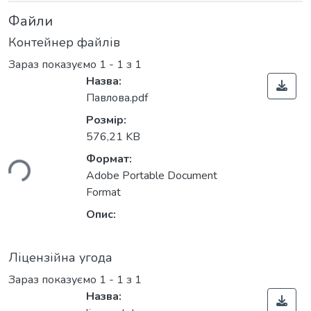
Файли
Контейнер файлів
Зараз показуємо
1 - 1 з 1
Назва:
Павлова.pdf
Розмір:
576,21 KB
ься...
Формат:
Adobe Portable Document
Format
Опис:
Ліцензійна угода
Зараз показуємо
1 - 1 з 1
Назва: