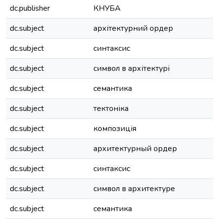
dc.publisher
КНУБА
dc.subject
архітектурний ордер
dc.subject
синтаксис
dc.subject
символ в архітектурі
dc.subject
семантика
dc.subject
тектоніка
dc.subject
композиція
dc.subject
архитектурный ордер
dc.subject
синтаксис
dc.subject
символ в архитектуре
dc.subject
семантика