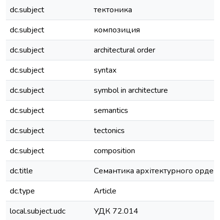
dc.subject
тектоника
dc.subject
композиция
dc.subject
architectural order
dc.subject
syntax
dc.subject
symbol in architecture
dc.subject
semantics
dc.subject
tectonics
dc.subject
composition
dc.title
Семантика архітектурного ордер
dc.type
Article
local.subject.udc
УДК 72.014