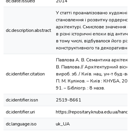
dc.date.issued
2014
У статті проаналізовано художні
становлення і розвитку ордерної
архітектурі. Смислове значення 
dc.description.abstract
в різні історичні епохи від антич
в тому числі, відбувалося його рі
конструктивного та декоративног
Павлова А. В. Семантика архітект
В. Павлова // Архітектурний вісни
dc.identifier.citation
вироб. зб. / Київ. нац. ун-т буд-ва і
П. М. Куліков. – Київ : КНУБА, 2014
91. – Бібліогр. : 8 назв.
dc.identifier.issn
2519-8661
dc.identifier.uri
https://repositary.knuba.edu.ua/h
dc.language.iso
uk_UA