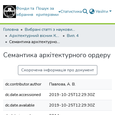
Фонди та
Пошук за
Статистика
Увійти
зібрання
критеріями
Головна
Вибрані статті з наукових збірників КНУБА
Архітектурний вісник КНУБА
Вип. 4
Семантика архітектурного ордеру
Семантика архітектурного ордеру
Скорочена інформація про документ
dc.contributor.author
Павлова, А. В.
dc.date.accessioned
2019-10-25T12:29:30Z
dc.date.available
2019-10-25T12:29:30Z