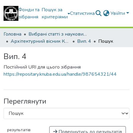
Фонди та
Пошук за
Статистика
Увійти
зібрання
критеріями
Головна
Вибрані статті з наукових збірників КНУБА
Архітектурний вісник КНУБА
Вип. 4
Пошук
Вип. 4
Постійний URI для цього зібрання
https://repositary.knuba.edu.ua/handle/987654321/44
Переглянути
результатів
Повернутись до результатів