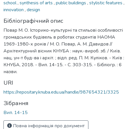
school
,
synthesis of arts
,
public buildings
,
stylistic features
,
innovation
,
design
Бібліографічний опис
Повар М. О. Історико-культурні та стильові особливості
громадських будівель в роботах студентів НАОМА
1969-1980-х років / М. О. Повар, А. М. Давидов //
Архітектурний вісник КНУБА : наук.-вироб. зб. / Київ.
нац. ун-т буд-ва і архіт. ; відп. ред. П. М. Куліков. - Київ :
КНУБА, 2018. - Вип. 14-15. - С. 303-315. - Бібліогр. : 6
назви.
URI
https://repositary.knuba.edu.ua/handle/987654321/3325
Зібрання
Вип. 14-15
Повна інформація про документ