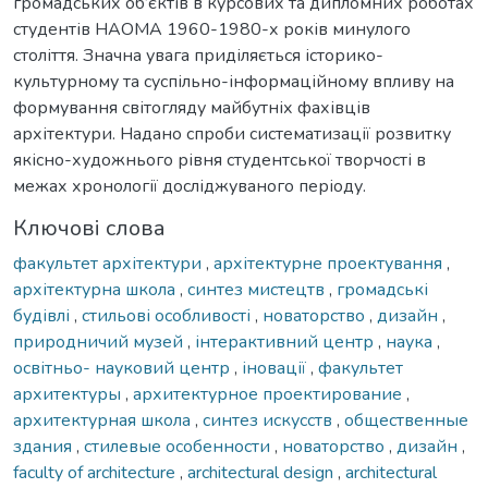
громадських об’єктів в курсових та дипломних роботах
студентів НАОМА 1960-1980-х років минулого
століття. Значна увага приділяється історико-
культурному та суспільно-інформаційному впливу на
формування світогляду майбутніх фахівців
архітектури. Надано спроби систематизації розвитку
якісно-художнього рівня студентської творчості в
межах хронології досліджуваного періоду.
Ключові слова
факультет архітектури
,
архітектурне проектування
,
архітектурна школа
,
синтез мистецтв
,
громадські
будівлі
,
стильові особливості
,
новаторство
,
дизайн
,
природничий музей
,
інтерактивний центр
,
наука
,
освітньо- науковий центр
,
іновації
,
факультет
архитектуры
,
архитектурное проектирование
,
архитектурная школа
,
синтез искусств
,
общественные
здания
,
стилевые особенности
,
новаторство
,
дизайн
,
faculty of architecture
,
architectural design
,
architectural