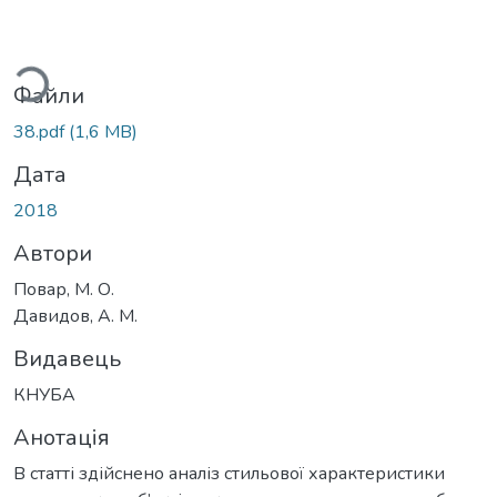
иться...
Файли
38.pdf
(1,6 MB)
Дата
2018
Автори
Повар, М. О.
Давидов, А. М.
Видавець
КНУБА
Анотація
В статті здійснено аналіз стильової характеристики