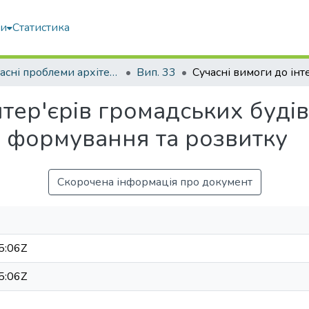
ми
Статистика
Сучасні проблеми архітектури та містобудування
Вип. 33
нтер'єрів громадських будів
х формування та розвитку
Скорочена інформація про документ
5:06Z
5:06Z