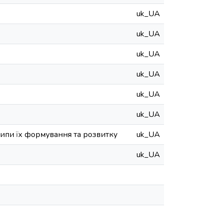
uk_UA
uk_UA
uk_UA
uk_UA
uk_UA
uk_UA
ципи їх формування та розвитку
uk_UA
uk_UA