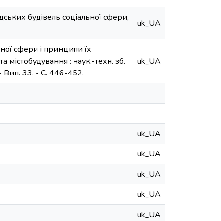
дських будівель соціальної сфери,
uk_UA
ьної сфери і принципи їх
а містобудування : наук.-техн. зб.
uk_UA
 - Вип. 33. - С. 446-452.
uk_UA
uk_UA
uk_UA
uk_UA
uk_UA