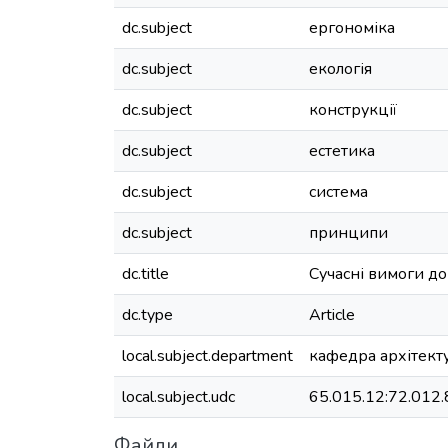
dc.subject
ергономіка
dc.subject
екологія
dc.subject
конструкції
dc.subject
естетика
dc.subject
система
dc.subject
принципи
dc.title
Сучасні вимоги до
dc.type
Article
local.subject.department
кафедра архітекту
local.subject.udc
65.015.12:72.012.
Файли