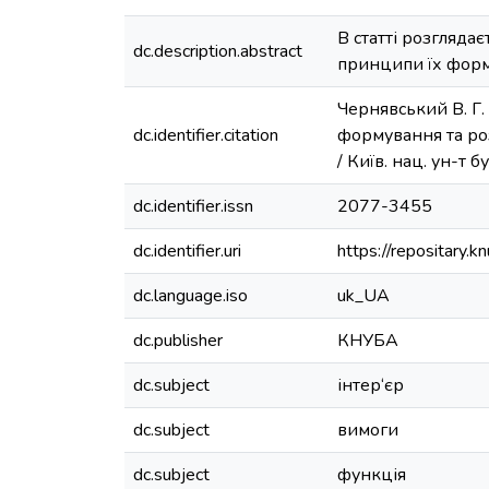
В статті розгляда
dc.description.abstract
принципи їх форм
Чернявський В. Г.
dc.identifier.citation
формування та розв
/ Київ. нац. ун-т б
dc.identifier.issn
2077-3455
dc.identifier.uri
https://repositary
dc.language.iso
uk_UA
dc.publisher
КНУБА
dc.subject
інтер‘єр
dc.subject
вимоги
dc.subject
функція