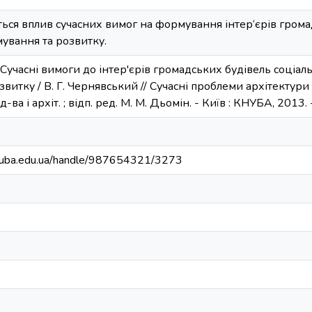
ється вплив сучасних вимог на формування інтер‘єрів грома
ування та розвитку.
 Сучасні вимоги до інтер'єрів громадських будівель соціал
итку / В. Г. Чернявський // Сучасні проблеми архітектури т
уд-ва і архіт. ; відп. ред. М. М. Дьомін. - Київ : КНУБА, 2013.
.knuba.edu.ua/handle/987654321/3273