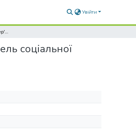
Увійти
Сучасні вимоги до інтер'єрів громадських будівель соціальної сфери і принципи їх формування та розвитку
ель соціальної