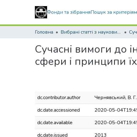
Фонди та зібрання
Пошук за критерія
Головна
Вибрані статті з наукових збірників КНУБА
Сучасні вимоги до і
сфери і принципи ї
dc.contributor.author
Чернявський, В. Г.
dc.date.accessioned
2020-05-04T19:4
dc.date.available
2020-05-04T19:4
dc.date.issued
2013