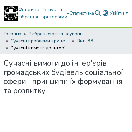
Фонди та
Пошук за
Статистика
Увійти
зібрання
критеріями
Головна
Вибрані статті з наукових збірників КНУБА
Сучасні проблеми архітектури та містобудування
Вип. 33
Сучасні вимоги до інтер'єрів громадських будівель соціальної сфери і принципи їх формування та розвитку
Сучасні вимоги до інтер'єрів
громадських будівель соціальної
сфери і принципи їх формування
та розвитку