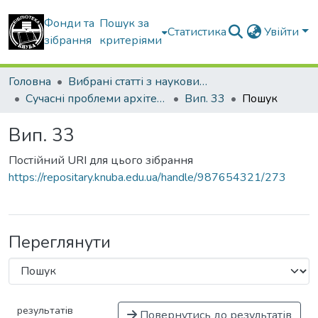
Фонди та
Пошук за
Статистика
Увійти
зібрання
критеріями
Головна
Вибрані статті з наукових збірників КНУБА
Сучасні проблеми архітектури та містобудування
Вип. 33
Пошук
Вип. 33
Постійний URI для цього зібрання
https://repositary.knuba.edu.ua/handle/987654321/273
Переглянути
результатів
Повернутись до результатів