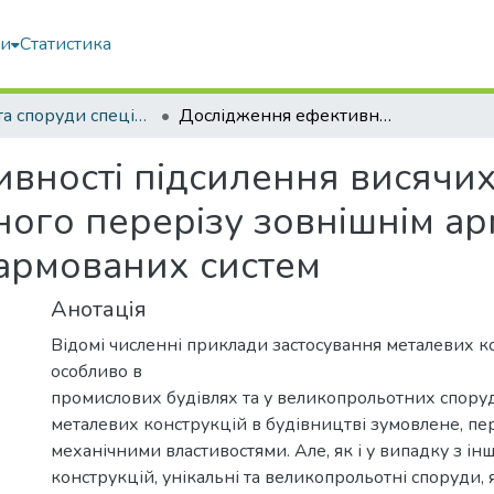
ми
Статистика
Будівлі та споруди спеціального призначення: сучасні матеріали та конструкції,присвячена 35-й річниці аварії на Чорнобильській АЕС
Дослідження ефективності підсилення висячих металевих конструкцій наскрізного перерізу зовнішнім армуванням методом наклеювання фіброармованих систем
вності підсилення висячи
зного перерізу зовнішнім 
армованих систем
Анотація
Відомі численні приклади застосування металевих к
особливо в
промислових будівлях та у великопрольотних споруд
металевих конструкцій в будівництві зумовлене, перш
механічними властивостями. Але, як і у випадку з і
конструкцій, унікальні та великопрольотні споруди, 