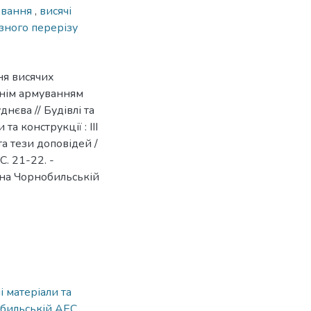
ювання
,
висячі
ізного перерізу
ня висячих
шнім армуванням
нєва // Будівлі та
а конструкції : ІІІ
а тези доповідей /
С. 21-22. -
ї на Чорнобильській
і матеріали та
обильській АЕС