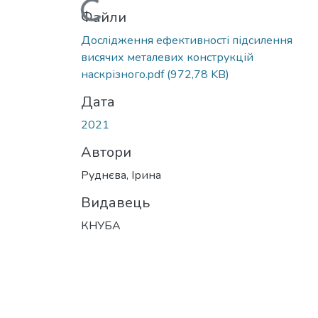
Вантажиться...
Файли
Дослідження ефективності підсилення
висячих металевих конструкцій
наскрізного.pdf
(972,78 KB)
Дата
2021
Автори
Руднєва, Ірина
Видавець
КНУБА