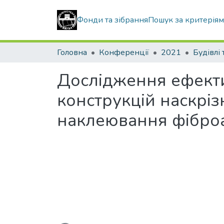
Фонди та зібрання
Пошук за критерія
Головна
Конференції
2021
Дослідження ефекти
конструкцій наскрі
наклеювання фібро