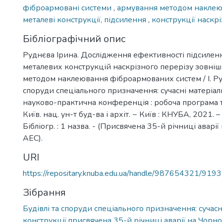
фіброармовані системи
,
армування методом накле
металеві конструкції, підсилення
,
конструкції наскр
Бібліографічний опис
Руднєва Ірина. Дослідження ефективності підсилен
металевих конструкцій наскрізного перерізу зовні
методом наклеювання фіброармованих систем / І. Руд
споруди спеціального призначення: сучасні матеріали т
науково-практична конференція : робоча програма т
Київ. нац. ун-т буд-ва і архіт. − Київ : КНУБА, 2021. – 
Бібліогр. : 1 назва. - (Присвячена 35-й річниці аварі
АЕС).
URI
https://repositary.knuba.edu.ua/handle/987654321/9193
Зібрання
Будівлі та споруди спеціального призначення: сучасн
конструкції,присвячена 35-й річниці аварії на Чорн