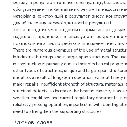
металу, в результаті тривалої експлуатації, без своєч
обслуговування та капітальних ремонтів, недостатньо
матеріалів конструкцій, в результаті зносу, констру
для збільшення несучої здатності в результаті
зміни погодних умов та діючих нормативних докуме
надійності, продовження експлуатації, зокрема, що 
працюють на згин, потребують підсилення несучих 
There are numerous examples of the use of metal structur
in industrial buildings and in large-span structures. The us
in construction is primarily due to their mechanical properti
other types of structures, unique and large-span structur
metal, as a result of long-term operation, without timely
major repairs, insufficient strength of structural materials, 
structural defects, to increase the bearing capacity in as a 
weather conditions and current regulatory documents, in o
reliability, prolong operation, in particular, with bending el
need to strengthen the supporting structures.
Ключові слова