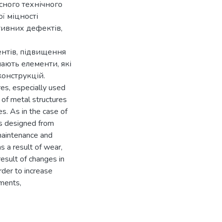
асного технічного
ї міцності
ктивних дефектів,
нтів, підвищення
мають елементи, які
конструкцій.
es, especially used
e of metal structures
es. As in the case of
es designed from
 maintenance and
as a result of wear,
result of changes in
rder to increase
ements,