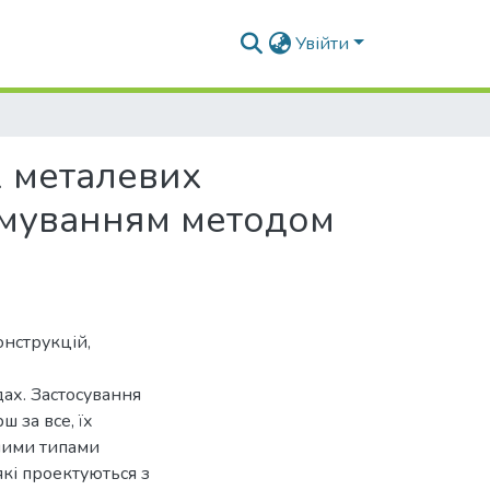
Увійти
х металевих
армуванням методом
онструкцій,
ах. Застосування
 за все, їх
ншими типами
які проектуються з