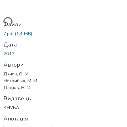
ься...
Файли
7.pdf
(1,4 MB)
Дата
2017
Автори
Дячок, О. М.
Нетриб’як, М. М.
Дацюк, Н. М.
Видавець
КНУБА
Анотація