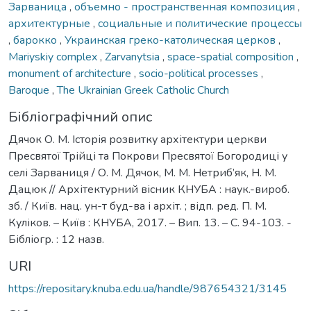
Зарваница
,
объемно - пространственная композиция
,
архитектурные
,
социальные и политические процессы
,
барокко
,
Украинская греко-католическая церков
,
Mariyskiy complex
,
Zarvanytsia
,
space-spatial composition
,
monument of architecture
,
socio-political processes
,
Baroque
,
The Ukrainian Greek Catholic Church
Бібліографічний опис
Дячок О. М. Історія розвитку архітектури церкви
Пресвятої Трійці та Покрови Пресвятої Богородиці у
селі Зарваниця / О. М. Дячок, М. М. Нетриб’як, Н. М.
Дацюк // Архітектурний вісник КНУБА : наук.-вироб.
зб. / Київ. нац. ун-т буд-ва і архіт. ; відп. ред. П. М.
Куліков. – Київ : КНУБА, 2017. – Вип. 13. – С. 94-103. -
Бібліогр. : 12 назв.
URI
https://repositary.knuba.edu.ua/handle/987654321/3145