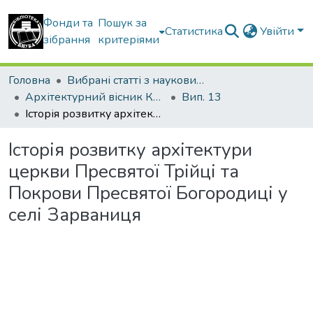
Фонди та
Пошук за
Статистика
Увійти
зібрання
критеріями
Головна
Вибрані статті з наукових збірників КНУБА
Архітектурний вісник КНУБА
Вип. 13
Історія розвитку архітектури церкви Пресвятої Трійці та Покрови Пресвятої Богородиці у селі Зарваниця
Історія розвитку архітектури
церкви Пресвятої Трійці та
Покрови Пресвятої Богородиці у
селі Зарваниця