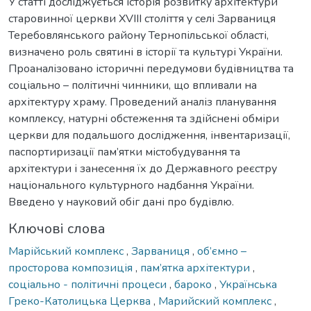
У статті досліджується історія розвитку архітектури
старовинної церкви ХVIIІ століття у селі Зарваниця
Теребовлянського району Тернопільської області,
визначено роль святині в історії та культурі України.
Проаналізовано історичні передумови будівництва та
соціально – політичні чинники, що впливали на
архітектуру храму. Проведений аналіз планування
комплексу, натурні обстеження та здійснені обміри
церкви для подальшого дослідження, інвентаризації,
паспортиризації пам’ятки містобудування та
архітектури і занесення їх до Державного реєстру
національного культурного надбання України.
Введено у науковий обіг дані про будівлю.
Ключові слова
Марійський комплекс
,
Зарваниця
,
об’ємно –
просторова композиція
,
пам’ятка архітектури
,
соціально - політичні процеси
,
бароко
,
Українська
Греко-Католицька Церква
,
Марийский комплекс
,