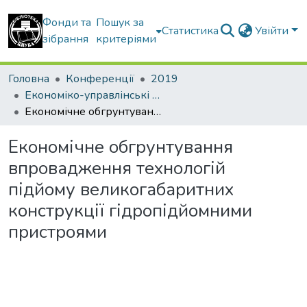
Фонди та
Пошук за
Статистика
Увійти
зібрання
критеріями
Головна
Конференції
2019
Економіко-управлінські та інформаційно-аналітичні новації в будівництві
Економічне обгрунтування впровадження технологій підйому великогабаритних конструкції гідропідйомними пристроями
Економічне обгрунтування
впровадження технологій
підйому великогабаритних
конструкції гідропідйомними
пристроями