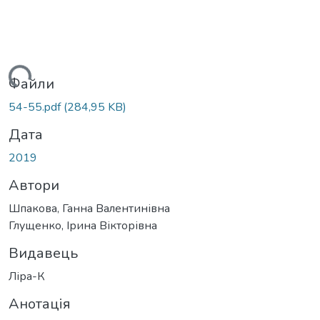
иться...
Файли
54-55.pdf
(284,95 KB)
Дата
2019
Автори
Шпакова, Ганна Валентинівна
Глущенко, Ірина Вікторівна
Видавець
Ліра-К
Анотація