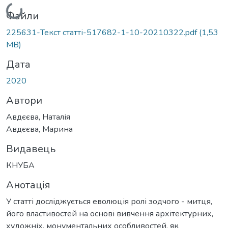
Вантажиться...
Файли
225631-Текст статті-517682-1-10-20210322.pdf
(1,53
MB)
Дата
2020
Автори
Авдєєва, Наталія
Авдєєва, Марина
Видавець
КНУБА
Анотація
У статті досліджується еволюція ролі зодчого - митця,
його властивостей на основі вивчення архітектурних,
художніх, монументальних особливостей, як