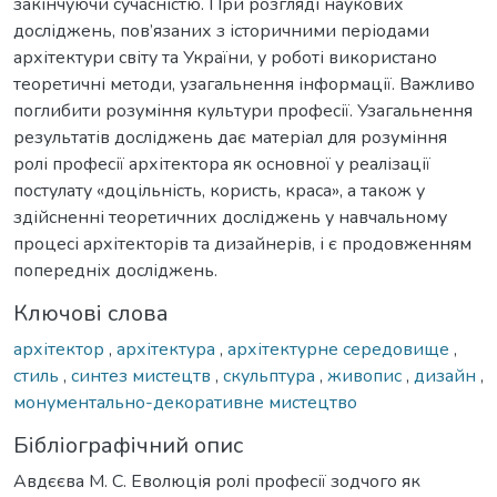
закінчуючи сучасністю. При розгляді наукових
досліджень, пов’язаних з історичними періодами
архітектури світу та України, у роботі використано
теоретичні методи, узагальнення інформації. Важливо
поглибити розуміння культури професії. Узагальнення
результатів досліджень дає матеріал для розуміння
ролі професії архітектора як основної у реалізації
постулату «доцільність, користь, краса», а також у
здійсненні теоретичних досліджень у навчальному
процесі архітекторів та дизайнерів, і є продовженням
попередніх досліджень.
Ключові слова
архітектор
,
архітектура
,
архітектурне середовище
,
стиль
,
синтез мистецтв
,
скульптура
,
живопис
,
дизайн
,
монументально-декоративне мистецтво
Бібліографічний опис
Авдєєва М. С. Еволюція ролі професії зодчого як