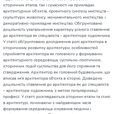
історичних етапів, так і сучасності на прикладах
архітектурних об’єктів, проектного синтезу мистецтв –
скульптури, живопису, монументального мистецтва. і
декоративно-прикладне мистецтво. Обґрунтовано
доцільність узагальнення характеру різного ставлення
до архітектора як спеціаліста – архітектора-художника.
У статті обґрунтовано дослідження ролі архітектора в
історичному розвитку архітектури, особливостей
сприйняття архітектора як головного у формуванні
архітектурного середовища, суспільно-політичних,
історичних подій суспільства для його сприяння та
ствердження. Архітектор як головний будівельник, що
вписав ім'я архітектора об'єкта в історію. Доведено
доцільність ставлення до архітектора як до спеціаліста
– архітектора-художника, з метою популяризації
професії. У статті розглядаються історичні етапи та стилі
в архітектурі, починаючи з найдавніших часів
формування середовища існування людини і