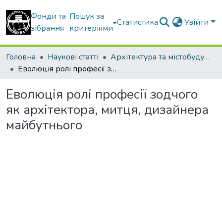
Фонди та
Пошук за
Статистика
Увійти
зібрання
критеріями
Головна
Наукові статті
Архітектура та містобудування
Еволюція ролі професії зодчого як архітектора, митця, дизайнера майбутнього
Еволюція ролі професії зодчого
як архітектора, митця, дизайнера
майбутнього