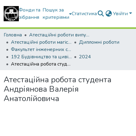
Фонди та
Пошук за
Статистика
Увійти
зібрання
критеріями
Головна
Атестаційні роботи випускників
Атестаційні роботи магістрів
Дипломні роботи
Факультет інженерних систем та екології
192 Будівництво та цивільна інженерія. Теплогазопостачання і вентиляція
2024
Атестаційна робота студента Андріянова Валерія Анатолійовича
Атестаційна робота студента
Андріянова Валерія
Анатолійовича