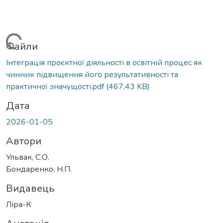
Вантажиться...
Файли
Інтеграція проєктної діяльності в освітній процес як
чинник підвищення його результативності та
практичної значущості.pdf
(467,43 KB)
Дата
2026-01-05
Автори
Ульвак, С.О.
Бондаренко, Н.П.
Видавець
Ліра-К