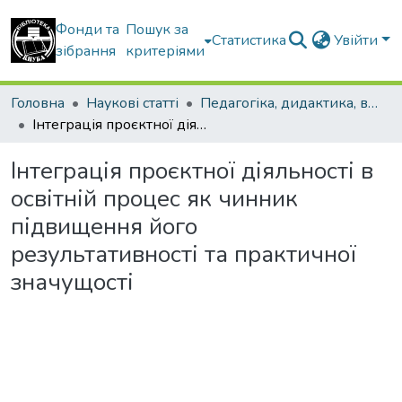
Фонди та
Пошук за
Статистика
Увійти
зібрання
критеріями
Головна
Наукові статті
Педагогіка, дидактика, вища освіта
Інтеграція проєктної діяльності в освітній процес як чинник підвищення його результативності та практичної значущості
Інтеграція проєктної діяльності в
освітній процес як чинник
підвищення його
результативності та практичної
значущості