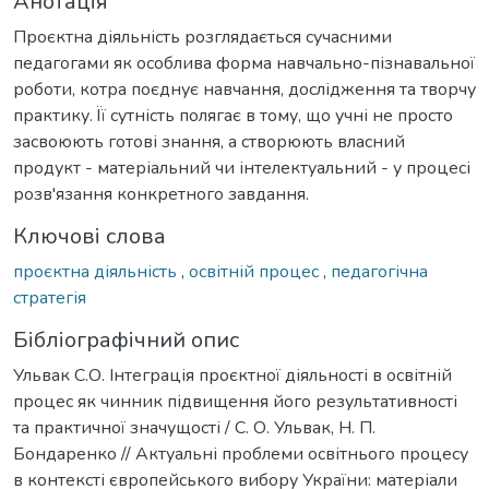
Анотація
Проєктна діяльність розглядається сучасними
педагогами як особлива форма навчально-пізнавальної
роботи, котра поєднує навчання, дослідження та творчу
практику. Її сутність полягає в тому, що учні не просто
засвоюють готові знання, а створюють власний
продукт - матеріальний чи інтелектуальний - у процесі
розв'язання конкретного завдання.
Ключові слова
проєктна діяльність
,
освітній процес
,
педагогічна
стратегія
Бібліографічний опис
Ульвак С.О. Інтеграція проєктної діяльності в освітній
процес як чинник підвищення його результативності
та практичної значущості / С. О. Ульвак, Н. П.
Бондаренко // Актуальні проблеми освітнього процесу
в контексті європейського вибору України: матеріали