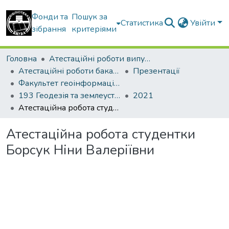
Фонди та
Пошук за
Статистика
Увійти
зібрання
критеріями
Головна
Атестаційні роботи випускників
Атестаційні роботи бакалаврів
Презентації
Факультет геоінформаційних систем та управління територіями
193 Геодезія та землеустрій. Геоінформаційні системи і технології
2021
Атестаційна робота студентки Борсук Ніни Валеріївни
Атестаційна робота студентки
Борсук Ніни Валеріївни