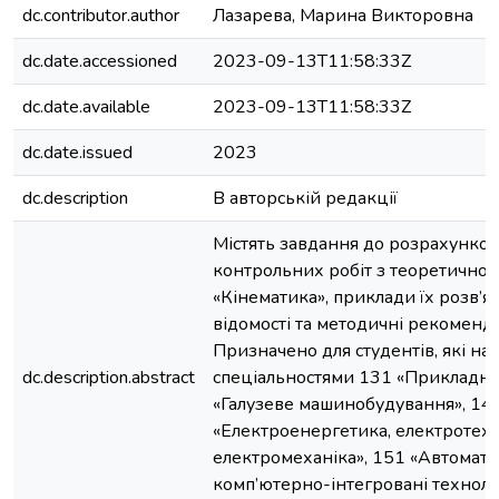
dc.contributor.author
Лазарева, Марина Викторовна
dc.date.accessioned
2023-09-13T11:58:33Z
dc.date.available
2023-09-13T11:58:33Z
dc.date.issued
2023
dc.description
В авторській редакції
Містять завдання до розрахунков
контрольних робіт з теоретичної 
«Кінематика», приклади їх розв’яз
відомості та методичні рекоменда
Призначено для студентів, які на
dc.description.abstract
спеціальностями 131 «Прикладна 
«Галузеве машинобудування», 14
«Електроенергетика, електротехн
електромеханіка», 151 «Автомати
комп’ютерно-інтегровані технолог