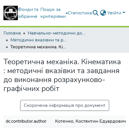
Фонди та
Пошук за
Статистика
Увійти
зібрання
критеріями
Головна
Навчально-методичні документи
Методичні вказівки та рекомендації
Теоретична механіка. Кінематика : методичні вказівки та завдання до виконання розрахунково-графічних робіт
Теоретична механіка. Кінематика
: методичні вказівки та завдання
до виконання розрахунково-
графічних робіт
Скорочена інформація про документ
dc.contributor.author
Котенко, Костянтин Едуардович