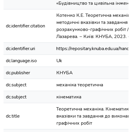
«Будівництво та цивільна інженер
Котенко К.Е. Теоретична механіка
методичні вказівки та завдання 
dc.identifier.citation
розрахунково-графічних робіт / К.
Лазарева. − Київ: КНУБА, 2023. − 
dc.identifier.uri
https://repositary.knuba.edu.ua/h
dc.language.iso
Uk
dc.publisher
КНУБА
dc.subject
механіка теоретична
dc.subject
кінематика
Теоретична механіка. Кінематика 
dc.title
вказівки та завдання до виконан
графічних робіт