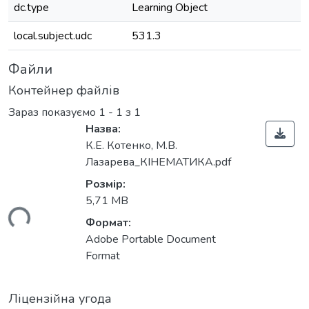
dc.type
Learning Object
local.subject.udc
531.3
Файли
Контейнер файлів
Зараз показуємо
1 - 1 з 1
Назва:
К.Е. Котенко, М.В.
Лазарева_КІНЕМАТИКА.pdf
Розмір:
5,71 MB
ься...
Формат:
Adobe Portable Document
Format
Ліцензійна угода