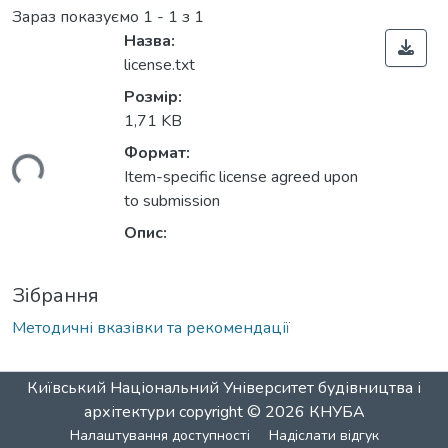
Зараз показуємо
1 - 1 з 1
Назва:
license.txt
Розмір:
1,71 KB
Формат:
ься...
Item-specific license agreed upon
to submission
Опис:
Зібрання
Методичні вказівки та рекомендації
Київський Національний Університет будівництва і
архітектури
copyright © 2026
КНУБА
Налаштування доступності
Надіслати відгук