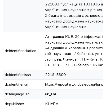
221893 публікації та 1331938 ц
українських науковців з різних 
Зібрана інформація є основою д
наукових досліджень науково-дос
українських науковців.
Андрашко Ю. В. Збір інформації 
наукових досліджень українських
Андрашко // Управління розвитк
dc.identifier.citation
: зб. наук. праць / Київ. нац. ун-т
; гол. ред. Лізунов П. П. – Київ : 
– С. 163 - 171. - Бібліогр. : 18 назв
dc.identifier.issn
2219-5300
dc.identifier.uri
https://repositary.knuba.edu.ua/h
dc.language.iso
uk_UA
dc.publisher
КНУБА