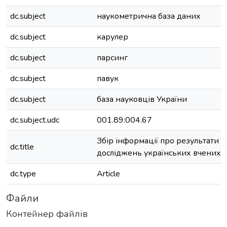
dc.subject
наукометрична база даних
dc.subject
карулер
dc.subject
парсинг
dc.subject
павук
dc.subject
база науковців України
dc.subject.udc
001.89:004.67
Збір інформації про результати 
dc.title
досліджень українських вчених
dc.type
Article
Файли
Контейнер файлів