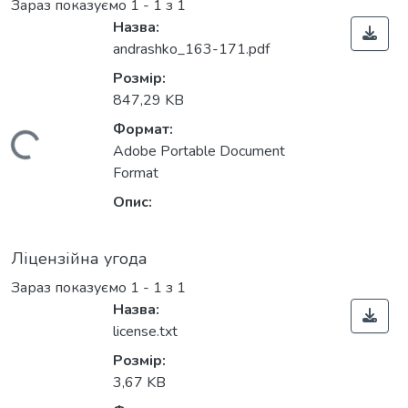
Зараз показуємо
1 - 1 з 1
Назва:
andrashko_163-171.pdf
Розмір:
847,29 KB
Формат:
антажиться...
Adobe Portable Document
Format
Опис:
Ліцензійна угода
Зараз показуємо
1 - 1 з 1
Назва:
license.txt
Розмір:
3,67 KB