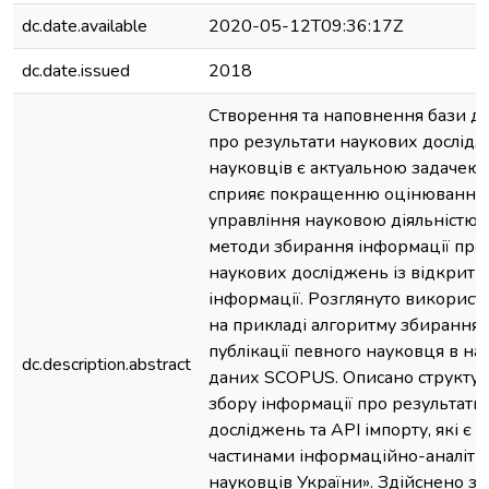
dc.date.available
2020-05-12T09:36:17Z
dc.date.issued
2018
Створення та наповнення бази д
про результати наукових дослід
науковців є актуальною задачею, 
сприяє покращенню оцінювання р
управління науковою діяльністю.
методи збирання інформації про
наукових досліджень із відкрит
інформації. Розглянуто використ
на прикладі алгоритму збирання 
публікації певного науковця в на
dc.description.abstract
даних SCOPUS. Описано структур
збору інформації про результати
досліджень та API імпорту, які є
частинами інформаційно-аналітич
науковців України». Здійснено зб