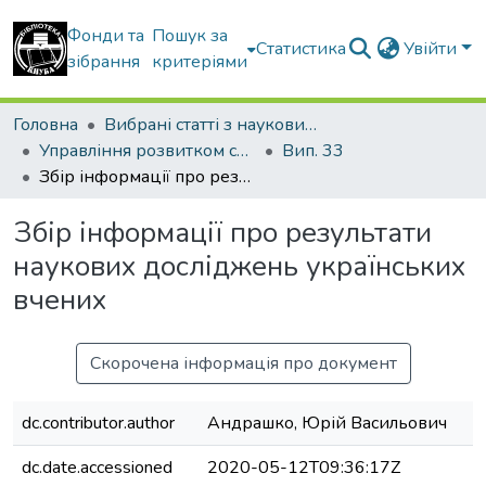
Фонди та
Пошук за
Статистика
Увійти
зібрання
критеріями
Головна
Вибрані статті з наукових збірників КНУБА
Управління розвитком складних систем
Вип. 33
Збір інформації про результати наукових досліджень українських вчених
Збір інформації про результати
наукових досліджень українських
вчених
Скорочена інформація про документ
dc.contributor.author
Андрашко, Юрій Васильович
dc.date.accessioned
2020-05-12T09:36:17Z