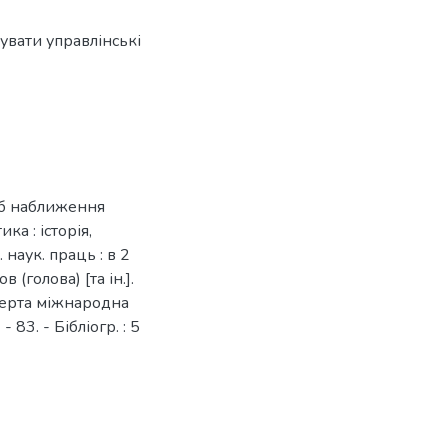
увати управлінські
сіб наближення
ка : історія,
 наук. праць : в 2
ов (голова) [та ін.].
етверта міжнародна
 83. - Бібліогр. : 5