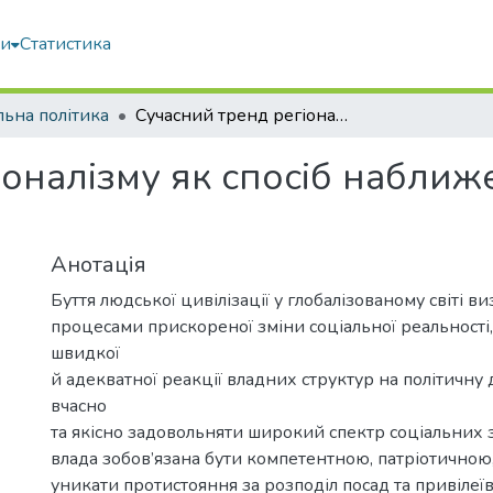
ми
Статистика
льна політика
Сучасний тренд регіоналізму як спосіб наближення влади до народу
іоналізму як спосіб наближ
Анотація
Буття людської цивілізації у глобалізованому світі в
процесами прискореної зміни соціальної реальності
швидкої
й адекватної реакції владних структур на політичну
вчасно
та якісно задовольняти широкий спектр соціальних 
влада зобов’язана бути компетентною, патріотичною
уникати протистояння за розподіл посад та привілеї