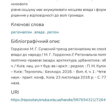
низового
рівня соціуму має акумулювати місцева влада і форм
рішення у відповідності до волі громади.
Ключові слова
регіоналізм
,
влада
,
регіон
Бібліографічний опис
Гордієнко М. Г. Сучасний тренд регіоналізму як спо
влади до народу / М. Г. Гордієнко // Регіональна політи
політико-правові засади, архтектура, урбаністика : зб.
ч. / Київ. нац. ун-т буд-ва і архіт. ; редкол. : П. М. Кулік
– Київ ; Тернопіль : Бескиди, 2018. - Вип. 4, ч. 1 : Ч
наук.- практ. конф., Київ, 23 листопада 2018 р. - С. 77 -
назв.
URI
https://repositary.knuba.edu.ua/handle/987654321/7264