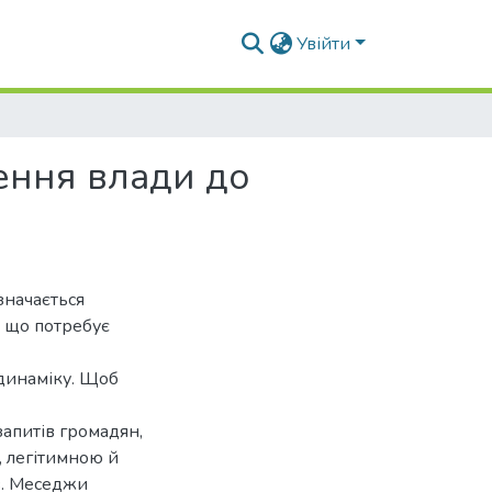
Увійти
ення влади до
изначається
, що потребує
 динаміку. Щоб
запитів громадян,
, легітимною й
в. Меседжи