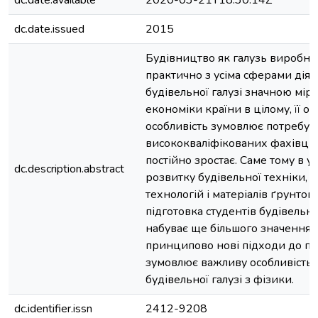
dc.date.available
2020-03-21T18:30:14Z
dc.date.issued
2015
Будівництво як галузь виробниц
практично з усіма сферами діял
будівельної галузі значною мір
економіки країни в цілому, її о
особливість зумовлює потребу у 
висококваліфікованих фахівців,
постійно зростає. Саме тому в 
dc.description.abstract
розвитку будівельної техніки, 
технологій і матеріалів ґрунто
підготовка студентів будівельн
набуває ще більшого значення,
принципово нові підходи до пр
зумовлює важливу особливість 
будівельної галузі з фізики.
dc.identifier.issn
2412-9208