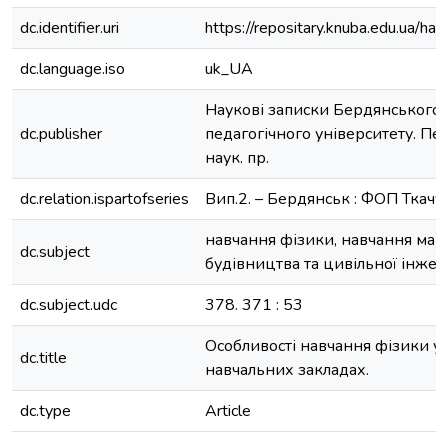
dc.identifier.uri
https://repositary.knuba.edu.ua/
dc.language.iso
uk_UA
Наукові записки Бердянського
dc.publisher
педагогічного університету. Педа
наук. пр.
dc.relation.ispartofseries
Вип.2. – Бердянськ : ФОП Ткачук 
навчання фізики, навчання май
dc.subject
будівництва та цивільної інжен
dc.subject.udc
378. 371 : 53
Особливості навчання фізики у
dc.title
навчальних закладах.
dc.type
Article