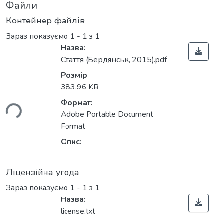
Файли
Контейнер файлів
Зараз показуємо
1 - 1 з 1
Назва:
Стаття (Бердянськ, 2015).pdf
Розмір:
383,96 KB
Формат:
ься...
Adobe Portable Document
Format
Опис:
Ліцензійна угода
Зараз показуємо
1 - 1 з 1
Назва:
license.txt