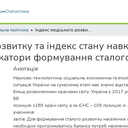
ми
Статистика
льна політика
Індекс людського розвитку та індекс стану навколишнього середовища як індикатори формування сталого розвитку України
звитку та індекс стану на
катори формування сталого
Анотація
Науково-технологічна, соціальна, економічна та екол
ситуація України на сучасному етапі має значні відст
більш розвиненими країнами світу. Україна у 2017 ро
88
позицію з189 країн світу, а за ІСНС – 109 позицію зі
учасників
звітів. Для формування сталого розвитку населених 
необхідно притримуватись балансу потреб населенн