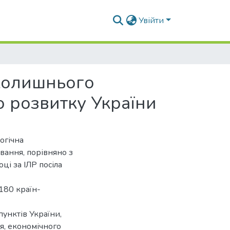
Увійти
вколишнього
 розвитку України
огічна
авання, порівняно з
ці за ІЛР посіла
 180 країн-
пунктів України,
я, економічного