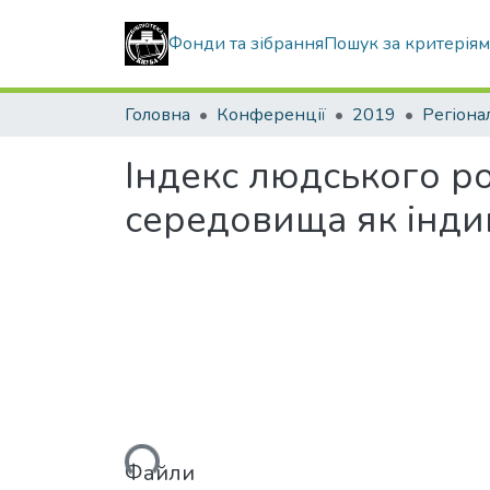
Фонди та зібрання
Пошук за критерія
Головна
Конференції
2019
Регіона
Індекс людського ро
середовища як інди
Вантажиться...
Файли