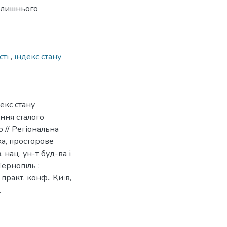
олишнього
сті
,
індекс стану
екс стану
ння сталого
о // Регіональна
ика, просторове
. нац. ун-т буд-ва і
 Тернопіль :
 практ. конф., Київ,
.