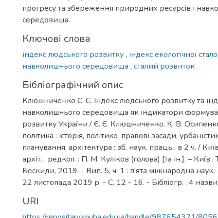
прогресу та збереження природних ресурсів і навк
середовища.
Ключові слова
індекс людського розвитку
,
індекс екологічної стало
навколишнього середовища
,
сталий розвиток
Бібліографічний опис
Клюшниченко Є. Є. Індекс людського розвитку та інд
навколишнього середовища як індикатори формува
розвитку України / Є. Є. Клюшниченко, К. В. Осипенк
політика : історія, політико-правові засади, урбаніст
планування, архітектура : зб. наук. праць : в 2 ч. / Київ
архіт. ; редкол. : П. М. Куліков (голова) [та ін.]. – Київ ;
Бескиди, 2019. - Вип. 5, ч. 1 : п'ята міжнародна наук.-
22 листопада 2019 р. - С. 12 - 16. - Бібліогр. : 4 назви
URI
https://repositary.knuba.edu.ua/handle/987654321/8056