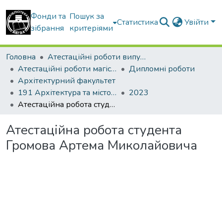
Фонди та
Пошук за
Статистика
Увійти
зібрання
критеріями
Головна
Атестаційні роботи випускників
Атестаційні роботи магістрів
Дипломні роботи
Архітектурний факультет
191 Архітектура та містобудування. Архітектура будівель і споруд
2023
Атестаційна робота студента Громова Артема Миколайовича
Атестаційна робота студента
Громова Артема Миколайовича