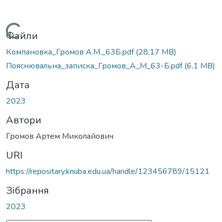
Вантажиться...
Файли
Компановка_Громов А.М._63Б.pdf
(28,17 MB)
Пояснювальна_записка_Громов_А_М_63-Б.pdf
(6,1 MB)
Дата
2023
Автори
Громов Артем Миколайович
URI
https://repositary.knuba.edu.ua/handle/123456789/15121
Зібрання
2023