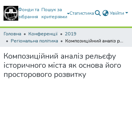
Фонди та
Пошук за
Статистика
Увійти
зібрання
критеріями
Головна
Конференції
2019
Регіональна політика
Композиційний аналіз рельєфу історичного міста як основа його просторового розвитку
Композиційний аналіз рельєфу
історичного міста як основа його
просторового розвитку