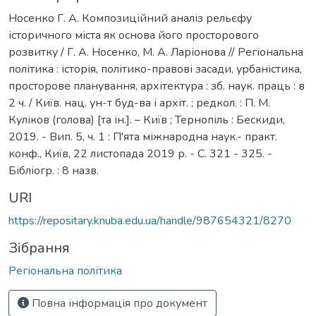
Носенко Г. А. Композиційний аналіз рельєфу
історичного міста як основа його просторового
розвитку / Г. А. Носенко, М. А. Ларіонова // Регіональна
політика : історія, політико-правові засади, урбаністика,
просторове планування, архітектура : зб. наук. праць : в
2 ч. / Київ. нац. ун-т буд-ва і архіт. ; редкол. : П. М.
Куліков (голова) [та ін.]. – Київ ; Тернопіль : Бескиди,
2019. - Вип. 5, ч. 1 : П'ята міжнародна наук.- практ.
конф., Київ, 22 листопада 2019 р. - С. 321 - 325. -
Бібліогр. : 8 назв.
URI
https://repositary.knuba.edu.ua/handle/987654321/8270
Зібрання
Регіональна політика
Повна інформація про документ