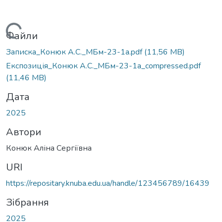
Вантажиться...
Файли
Записка_Конюк А.С._МБм-23-1а.pdf
(11,56 MB)
Експозиція_Конюк А.С._МБм-23-1а_compressed.pdf
(11,46 MB)
Дата
2025
Автори
Конюк Аліна Сергіївна
URI
https://repositary.knuba.edu.ua/handle/123456789/16439
Зібрання
2025