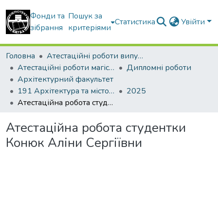
Фонди та
Пошук за
Статистика
Увійти
зібрання
критеріями
Головна
Атестаційні роботи випускників
Атестаційні роботи магістрів
Дипломні роботи
Архітектурний факультет
191 Архітектура та містобудування. Містобудування. Архітектурно-містобудівне проектування
2025
Атестаційна робота студентки Конюк Аліни Сергіївни
Атестаційна робота студентки
Конюк Аліни Сергіївни