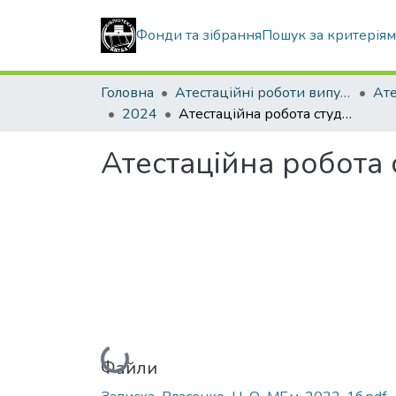
Фонди та зібрання
Пошук за критерія
Головна
Атестаційні роботи випускників
2024
Атестаційна робота студентки Власенко Наталії Олегівни
Атестаційна робота 
Вантажиться...
Файли