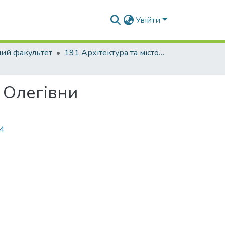
Увійти
ний факультет
191 Архітектура та містобудування. Містобудування. Архітектурно-містобудівне проектування
 Олегівни
74