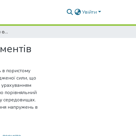
Увійти
Розподіл напружень в основі стрічкових фундаментів
ментів
 в пористому
дженої сили, що
 з урахуванням
ено порівняльний
му середовищах.
ння напружень в