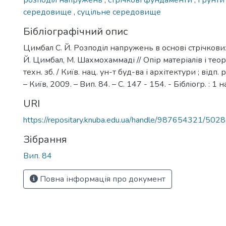
розподіл напружень
,
стрічкові фундаменти
,
ґрунт
середовище
,
суцільне середовище
Бібліографічний опис
Цимбал С. Й. Розподіл напружень в основі стрічкови
Й. Цимбал, М. Шахмохаммаді // Опір матеріалів і теорі
техн. зб. / Київ. нац. ун-т буд-ва і архітектури ; відп.
– Київ, 2009. – Вип. 84. – С. 147 - 154. - Бібліогр. : 1 н
URI
https://repositary.knuba.edu.ua/handle/987654321/5028
Зібрання
Вип. 84
Повна інформація про документ