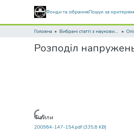
Фонди та зібрання
Пошук за критерія
Головна
Вибрані статті з наукових збірників КНУБА
Розподіл напружень
Вантажиться...
Файли
200984-147-154.pdf
(335,8 KB)