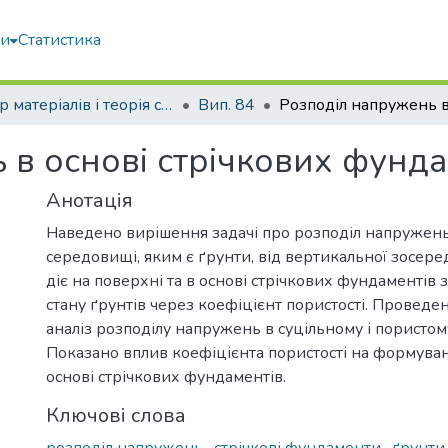
ми
Статистика
Опір матеріалів і теорія споруд
Вип. 84
 в основі стрічкових фунда
Анотація
Наведено вирішення задачі про розподіл напружень
середовищі, яким є ґрунти, від вертикальної зосере
діє на поверхні та в основі стрічкових фундаментів
стану ґрунтів через коефіцієнт пористості. Провед
аналіз розподілу напружень в суцільному і пористо
Показано вплив коефіцієнта пористості на формува
основі стрічкових фундаментів.
Ключові слова