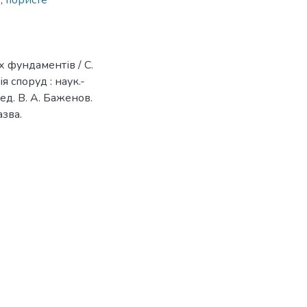
и
,
пористе
х фундаментів / С.
я споруд : наук.-
 ред. В. А. Баженов.
азва.