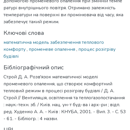
допомогою променевого опалення при змінній темпе
ратурі внутрішнього повітря. Отримано залежність
температури на поверхні ви промінювача від часу, яка
забезпечує такий режим.
Ключові слова
математична модель забезпечення теплового
комфорту
,
променеве опалення
,
процес розігріву
будівлі
Бібліографічний опис
Строй Д. А. Розв'язок математичної моделі
променевого опалення, що створює комфортний
тепловий режим в процесі розігріву будівлі / Д. А.
Строй // Вентиляція, освітлення та теплогазопостачання
: наук.-техн. зб. / Київ. нац. ун-т буд-ва і арх-ри ; відп.
ред. Худенко А. А. - Київ : КНУБА, 2001. - Вип. 3. - С. 53
- 61. - Бібліогр. : 4 назви.
URI