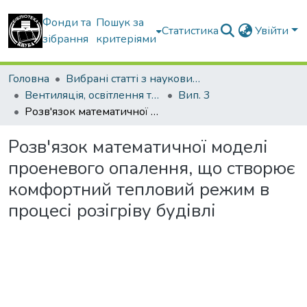
Фонди та
Пошук за
Статистика
Увійти
зібрання
критеріями
Головна
Вибрані статті з наукових збірників КНУБА
Вентиляція, освітлення та теплогазопостачання
Вип. 3
Розв'язок математичної моделі проеневого опалення, що створює комфортний тепловий режим в процесі розігріву будівлі
Розв'язок математичної моделі
проеневого опалення, що створює
комфортний тепловий режим в
процесі розігріву будівлі