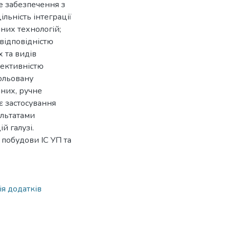
е забезпечення з
льність інтеграції
йних технологій;
відповідністю
х та видів
фективністю
ольовану
аних, ручне
є застосування
ультатами
й галузі.
 побудови ІС УП та
ія додатків