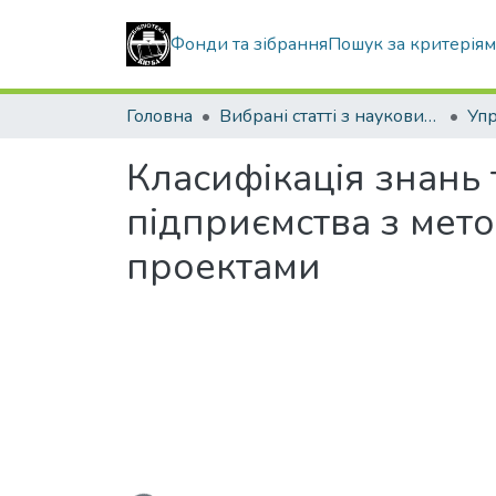
Фонди та зібрання
Пошук за критерія
Головна
Вибрані статті з наукових збірників КНУБА
Класифікація знань т
підприємства з мет
проектами