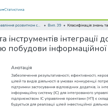
ми
Статистика
Управління розвитком складних систем
Вип. 39
а інструментів інтеграції д
ою побудови інформаційної
Анотація
Забезпечення результативності, ефективності, керова
цілей та видів діяльності в умовах конкуренції потре
підтримки застосування відповідних додатків, їх інт
інформаційну систему (ІС) для інтегрованого управл
підприємством. ІС управління проектами (УП) є склад
будується для реалізації цілей інвестиційної діяльнос