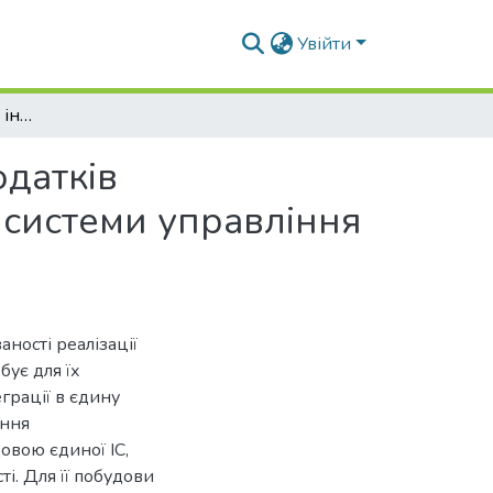
Увійти
Класифікація знань та інструментів інтеграції додатків підприємства з метою побудови інформаційної системи управління проектами
одатків
 системи управління
ності реалізації
бує для їх
еграції в єдину
іння
овою єдиної ІС,
ті. Для її побудови