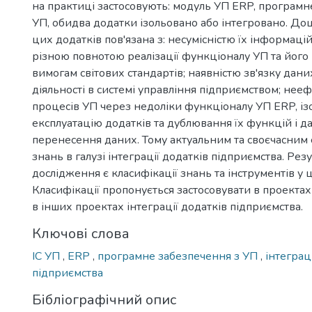
на практиці застосовують: модуль УП ERP, програмн
УП, обидва додатки ізольовано або інтегровано. Доці
цих додатків пов'язана з: несумісністю їх інформаці
різною повнотою реалізації функціоналу УП та його 
вимогам світових стандартів; наявністю зв'язку дани
діяльності в системі управління підприємством; нее
процесів УП через недоліки функціоналу УП ERP, із
експлуатацію додатків та дублювання їх функцій і д
перенесення даних. Тому актуальним та своєчасним 
знань в галузі інтеграції додатків підприємства. Рез
дослідження є класифікації знань та інструментів у ці
Класифікації пропонується застосовувати в проектах
в інших проектах інтеграції додатків підприємства.
Ключові слова
ІС УП
,
ERP
,
програмне забезпечення з УП
,
інтеграц
підприємства
Бібліографічний опис