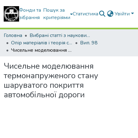
Фонди та
Пошук за
Статистика
Увійти
зібрання
критеріями
Головна
Вибрані статті з наукових збірників КНУБА
Опір матеріалів і теорія споруд
Вип. 98
Чисельне моделювання термонапруженого стану шаруватого покриття автомобільної дороги
Чисельне моделювання
термонапруженого стану
шаруватого покриття
автомобільної дороги