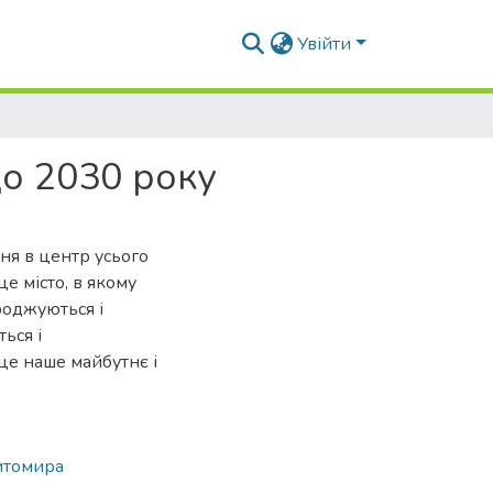
Увійти
о 2030 року
ня в центр усього
е місто, в якому
роджуються і
ься і
це наше майбутнє і
итомира