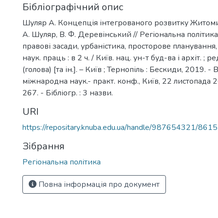
Бібліографічний опис
Шуляр А. Концепція інтегрованого розвитку Житоми
А. Шуляр, В. Ф. Деревінський // Регіональна політика :
правові засади, урбаністика, просторове планування, 
наук. праць : в 2 ч. / Київ. нац. ун-т буд-ва і архіт. ; р
(голова) [та ін.]. – Київ ; Тернопіль : Бескиди, 2019. - Ви
міжнародна наук.- практ. конф., Київ, 22 листопада 20
267. - Бібліогр. : 3 назви.
URI
https://repositary.knuba.edu.ua/handle/987654321/8615
Зібрання
Регіональна політика
Повна інформація про документ