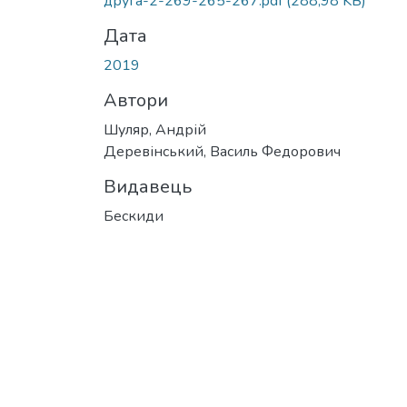
друга-2-269-265-267.pdf
(288,98 KB)
Дата
2019
Автори
Шуляр, Андрій
Деревінський, Василь Федорович
Видавець
Бескиди