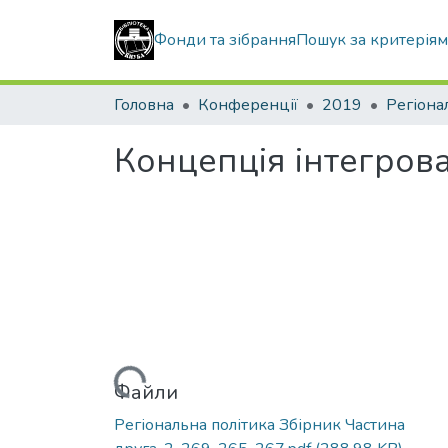
Фонди та зібрання
Пошук за критерія
Головна
Конференції
2019
Регіона
Концепція інтегров
Вантажиться...
Файли
Регіональна політика Збірник Частина