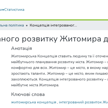
ми
Статистика
льна політика
Концепція інтегрованого розвитку Житомира до 2030 року
аного розвитку Житомира д
Анотація
Житомирська Концепція ставить людину та її оточен
майбутнього планування розвитку міста. Житомир – ц
комфортно для всіх. Житомир – це місто, в якому на
зростають таланти.. Житомир – це місто, яким пишают
захоплюються. Концепція інтегрованого розвитку – 
майбутнє міста Житомира.
Ключові слова
житомирська концепція
,
інтегрований розвиток Ж