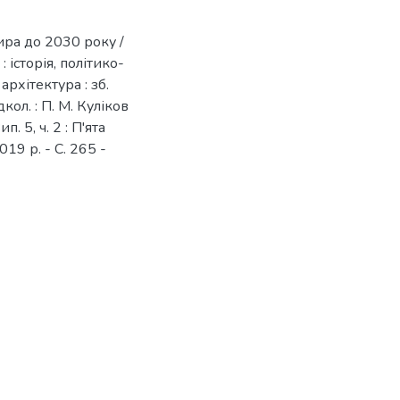
ра до 2030 року /
 історія, політико-
архітектура : зб.
едкол. : П. М. Куліков
п. 5, ч. 2 : П'ята
19 р. - С. 265 -