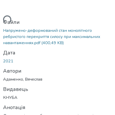
ься...
Файли
Напружено-деформований стан монолітного
ребристого перекриття силосу при максимальних
навантаженнях.pdf
(400,49 KB)
Дата
2021
Автори
Адаменко, Вячеслав
Видавець
КНУБА
Анотація