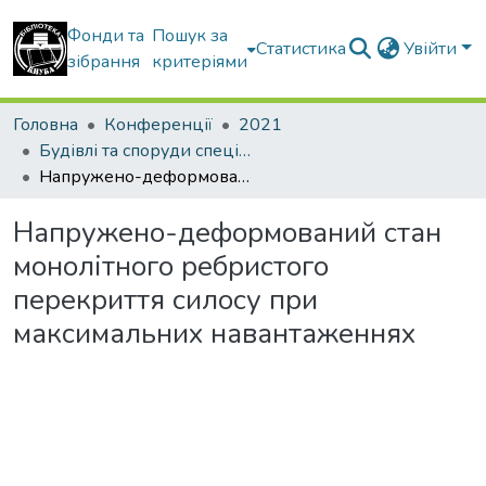
Фонди та
Пошук за
Статистика
Увійти
зібрання
критеріями
Головна
Конференції
2021
Будівлі та споруди спеціального призначення: сучасні матеріали та конструкції,присвячена 35-й річниці аварії на Чорнобильській АЕС
Напружено-деформований стан монолітного ребристого перекриття силосу при максимальних навантаженнях
Напружено-деформований стан
монолітного ребристого
перекриття силосу при
максимальних навантаженнях