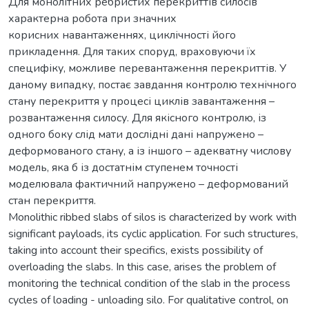
Для монолітних ребристих перекриттів силосів
характерна робота при значних
корисних навантаженнях, циклічності його
прикладення. Для таких споруд, враховуючи їх
специфіку, можливе перевантаження перекриттів. У
даному випадку, постає завдання контролю технічного
стану перекриття у процесі циклів завантаження –
розвантаження силосу. Для якісного контролю, із
одного боку слід мати дослідні дані напружено –
деформованого стану, а із іншого – адекватну числову
модель, яка б із достатнім ступенем точності
моделювала фактичний напружено – деформований
стан перекриття.
Monolithic ribbed slabs of silos is characterized by work with
significant payloads, its cyclic application. For such structures,
taking into account their specifics, exists possibility of
overloading the slabs. In this case, arises the problem of
monitoring the technical condition of the slab in the process
cycles of loading - unloading silo. For qualitative control, on