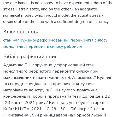
the one hand it is necessary to have experimental data of the
stress - strain state, and on the other - an adequate
numerical model, which would model the actual stress -
strain state of the slab with a sufficient degree of accuracy.
Ключові слова
стан напружено-деформований
,
перекриття силосу
монолітне
,
перекриття силосу ребристе
Бібліографічний опис
Адаменко В. Напружено-деформований стан
монолітного ребристого перекриття силосу при
максимальних навантаженнях / В. Адаменко // Будівлі
та споруди спеціального призначення: сучасні
матеріали та конструкції : ІІІ науково-практична
конференція : робоча програма та тези доповідей, 22
-23 квітня 2021 року / Київ. нац. ун-т буд-ва і архіт. −
Київ : КНУБА, 2021. – С. 29 - 30. - Бібліогр. : 2 назви. -
(Присвячена 35-й річниці аварії на Чорнобильській