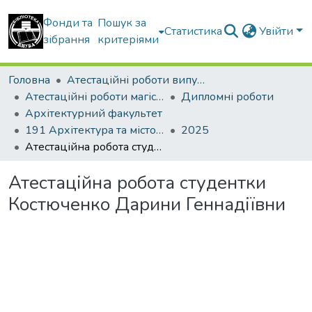
Фонди та
Пошук за
Статистика
Увійти
зібрання
критеріями
Головна
Атестаційні роботи випускників
Атестаційні роботи магістрів
Дипломні роботи
Архітектурний факультет
191 Архітектура та містобудування. Дизайн архітектурного середовища
2025
Атестаційна робота студентки Костюченко Дарини Геннадіївни
Атестаційна робота студентки
Костюченко Дарини Геннадіївни