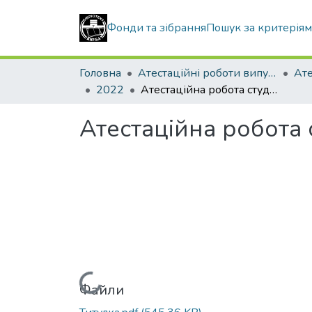
Фонди та зібрання
Пошук за критерія
Головна
Атестаційні роботи випускників
2022
Атестаційна робота студента Сухойвана Сергія Григоровича
Атестаційна робота
Вантажиться...
Файли