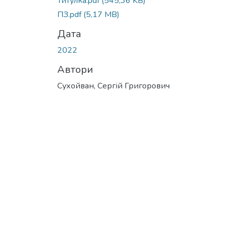
Титулка.pdf
(545,36 KB)
ПЗ.pdf
(5,17 MB)
Дата
2022
Автори
Сухойван, Сергій Григорович