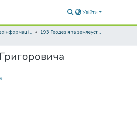
Увійти
Факультет геоінформаційних систем та управління територіями
193 Геодезія та землеустрій. Геодезія
 Григоровича
09